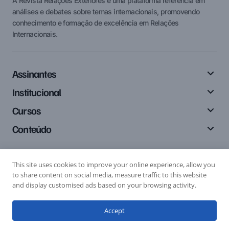
A Revista Relações Exteriores é uma plataforma referência em
análises e debates sobre temas internacionais, promovendo
conhecimento e formação de excelência em Relações
Internacionais.
Assinantes
Institucional
Cursos
Conteúdo
This site uses cookies to improve your online experience, allow you
Siga-nos
to share content on social media, measure traffic to this website
and display customised ads based on your browsing activity.
Accept
Editais
Submissão de Artigo
Submissão de Resenha
© 2024 Relações Exteriores. All Rights Reserved.