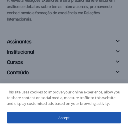
A Revista Relações Exteriores é uma plataforma referência em
análises e debates sobre temas internacionais, promovendo
conhecimento e formação de excelência em Relações
Internacionais.
Assinantes
Institucional
Cursos
Conteúdo
This site uses cookies to improve your online experience, allow you
Siga-nos
to share content on social media, measure traffic to this website
and display customised ads based on your browsing activity.
Accept
Editais
Submissão de Artigo
Submissão de Resenha
© 2024 Relações Exteriores. All Rights Reserved.