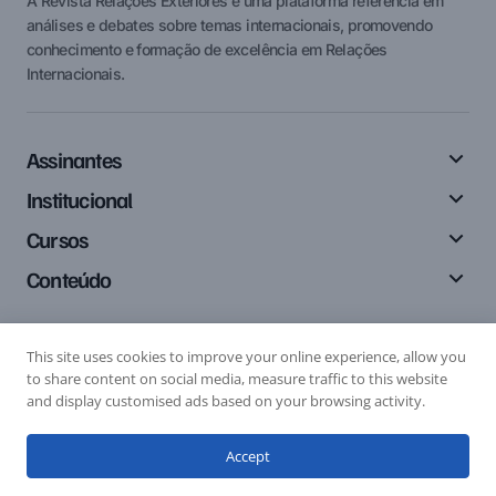
A Revista Relações Exteriores é uma plataforma referência em
análises e debates sobre temas internacionais, promovendo
conhecimento e formação de excelência em Relações
Internacionais.
Assinantes
Institucional
Cursos
Conteúdo
This site uses cookies to improve your online experience, allow you
Siga-nos
to share content on social media, measure traffic to this website
and display customised ads based on your browsing activity.
Accept
Editais
Submissão de Artigo
Submissão de Resenha
© 2024 Relações Exteriores. All Rights Reserved.