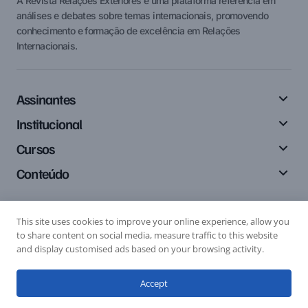
A Revista Relações Exteriores é uma plataforma referência em
análises e debates sobre temas internacionais, promovendo
conhecimento e formação de excelência em Relações
Internacionais.
Assinantes
Institucional
Cursos
Conteúdo
This site uses cookies to improve your online experience, allow you
Siga-nos
to share content on social media, measure traffic to this website
and display customised ads based on your browsing activity.
Accept
Editais
Submissão de Artigo
Submissão de Resenha
© 2024 Relações Exteriores. All Rights Reserved.