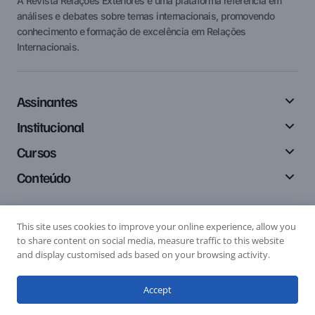
A Revista Relações Exteriores é uma plataforma referência em
análises e debates sobre temas internacionais, promovendo
conhecimento e formação de excelência em Relações
Internacionais.
Assinantes
Institucional
Cursos
Conteúdo
This site uses cookies to improve your online experience, allow you
Siga-nos
to share content on social media, measure traffic to this website
and display customised ads based on your browsing activity.
Accept
Editais
Submissão de Artigo
Submissão de Resenha
© 2024 Relações Exteriores. All Rights Reserved.