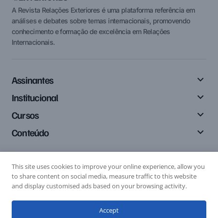
A Revista Relações Exteriores é uma plataforma referência em
análises e debates sobre temas internacionais, promovendo
conhecimento e formação de excelência em Relações
Internacionais.
Assinantes
Institucional
Cursos
Conteúdo
This site uses cookies to improve your online experience, allow you
Siga-nos
to share content on social media, measure traffic to this website
and display customised ads based on your browsing activity.
Accept
Editais
Submissão de Artigo
Submissão de Resenha