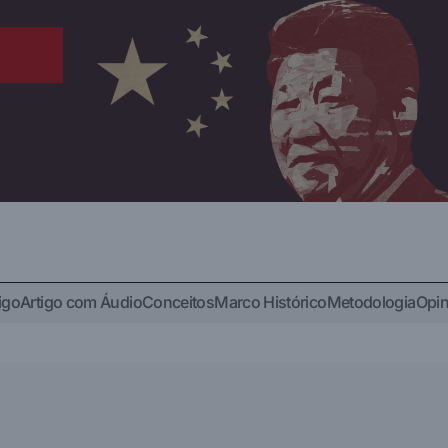
igo
Artigo com Áudio
Conceitos
Marco Histórico
Metodologia
Opin