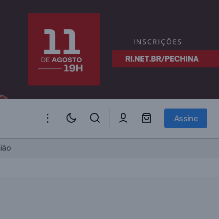
Assine
Assine
ião