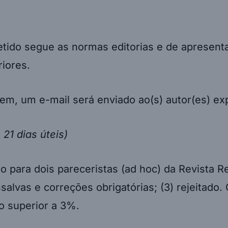
metido segue as normas editorias e de apresent
iores.
m, um e-mail será enviado ao(s) autor(es) exp
 21 dias úteis)
o para dois pareceristas (ad hoc) da Revista R
essalvas e correções obrigatórias; (3) rejeitad
io superior a 3%.