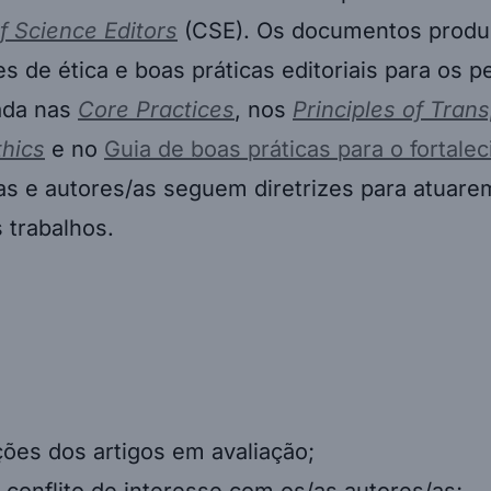
f Science Editors
(CSE). Os documentos produz
de ética e boas práticas editoriais para os pe
eada nas
Core Practices
, nos
Principles of Tran
thics
e no
Guia de boas práticas para o fortalec
s e autores/as seguem diretrizes para atuarem
 trabalhos.
ções dos artigos em avaliação;
conflito de interesse com os/as autores/as;