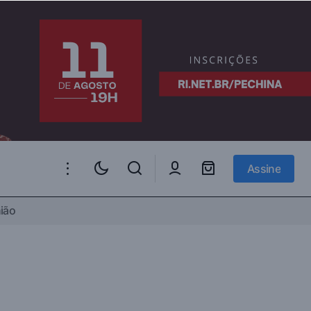
Assine
Assine
ião