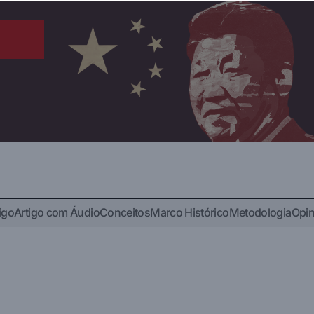
igo
Artigo com Áudio
Conceitos
Marco Histórico
Metodologia
Opin