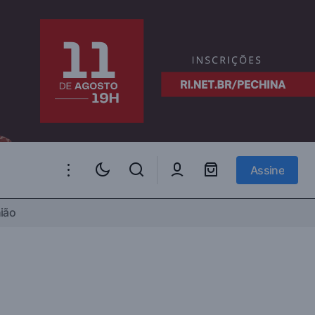
Assine
Assine
ião