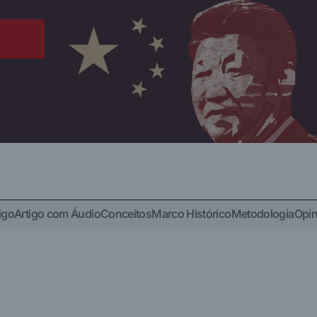
igo
Artigo com Áudio
Conceitos
Marco Histórico
Metodologia
Opin