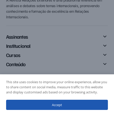
A Revista Relações Exteriores é uma plataforma referência em
análises e debates sobre temas internacionais, promovendo
conhecimento e formação de excelência em Relações
Internacionais.
Assinantes
Institucional
Cursos
Conteúdo
This site uses cookies to improve your online experience, allow you
Siga-nos
to share content on social media, measure traffic to this website
and display customised ads based on your browsing activity.
Accept
Editais
Submissão de Artigo
Submissão de Resenha
© 2024 Relações Exteriores. All Rights Reserved.