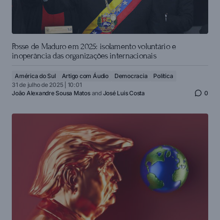
Posse de Maduro em 2025: isolamento voluntário e
inoperância das organizações internacionais
América do Sul
Artigo com Áudio
Democracia
Política
31 de julho de 2025 | 10:01
João Alexandre Sousa Matos
and
José Luis Costa
0