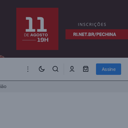
Assine
Assine
ião