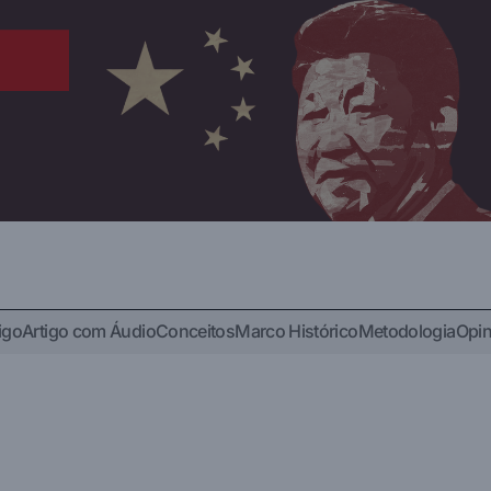
igo
Artigo com Áudio
Conceitos
Marco Histórico
Metodologia
Opin