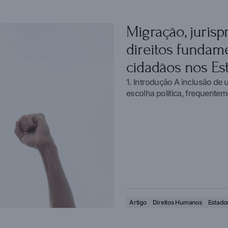
Migração, jurisp
direitos fundame
cidadãos nos Es
1. Introdução A inclusão de 
escolha política, frequente
Artigo
Direitos Humanos
Estado