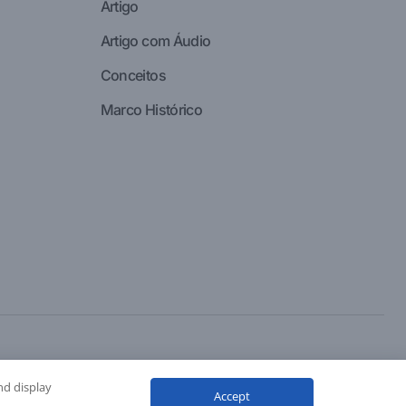
Artigo
Artigo com Áudio
Conceitos
Marco Histórico
nd display
Accept