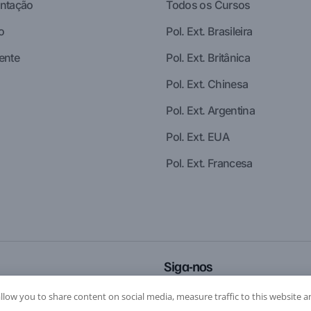
ntação
Todos os Cursos
o
Pol. Ext. Brasileira
ente
Pol. Ext. Britânica
Pol. Ext. Chinesa
Pol. Ext. Argentina
Pol. Ext. EUA
Pol. Ext. Francesa
Siga-nos
allow you to share content on social media, measure traffic to this website a