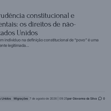
rudência constitucional e
ntais: os direitos de não-
tados Unidos
um indivíduo na definição constitucional de “povo” é uma
mente legitimada…
s Unidos
Migrações
7 de agosto de 2026 | 09:25
por
Giovanna da Silva
0