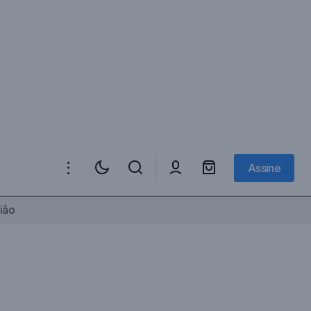
Assine
Assine
ião