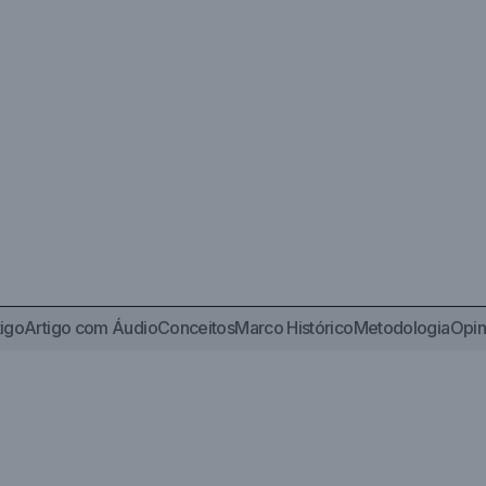
tigo
Artigo com Áudio
Conceitos
Marco Histórico
Metodologia
Opin