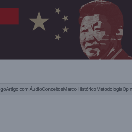
igo
Artigo com Áudio
Conceitos
Marco Histórico
Metodologia
Opin