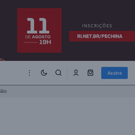
Assine
Assine
ião