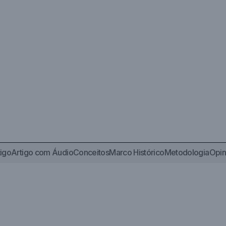
tigo
Artigo com Áudio
Conceitos
Marco Histórico
Metodologia
Opin