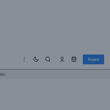
Assine
Assine
ião