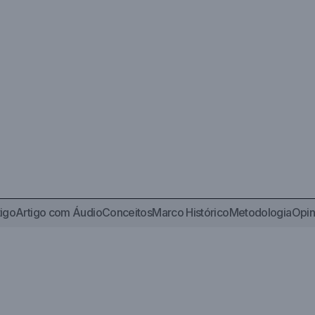
tigo
Artigo com Áudio
Conceitos
Marco Histórico
Metodologia
Opin