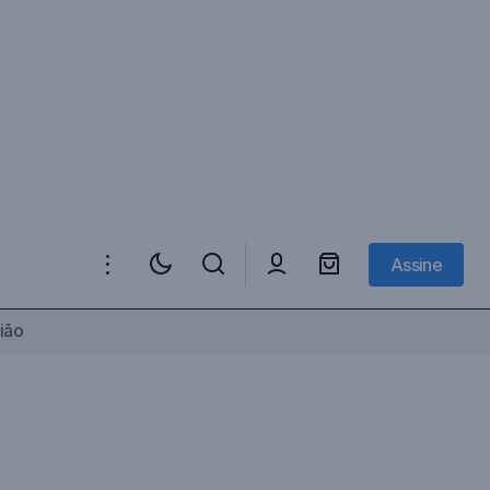
Assine
Assine
ião