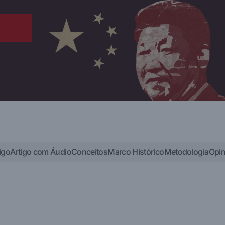
igo
Artigo com Áudio
Conceitos
Marco Histórico
Metodologia
Opin