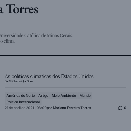
a Torres
Universidade Católica de Minas Gerais.
o clima.
As políticas climáticas dos Estados Unidos
De Bill Clinton à Joe Biden
América do Norte
Artigo
Meio Ambiente
Mundo
Política Internacional
21 de abril de 2021 | 08:00
por
Mariana Ferreira Torres
0