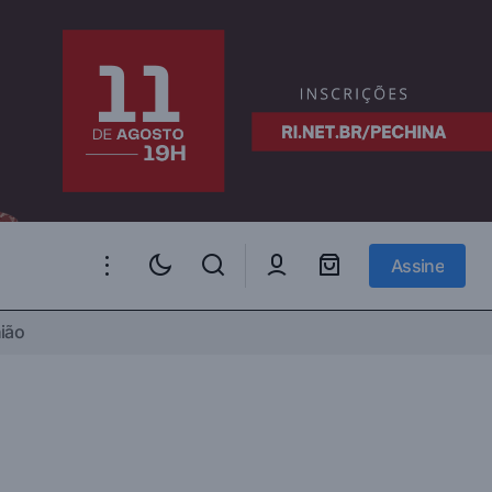
Assine
Assine
ião