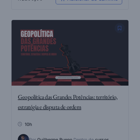
Geopolítica das Grandes Potências: território,
estratégia e disputa de ordem
10h
Por
Guilherme Bueno
Dentro de
cursos