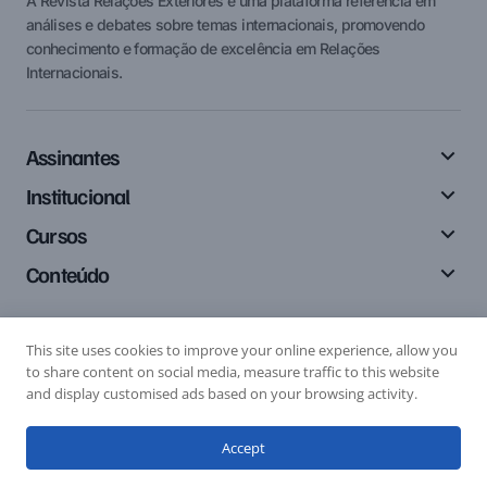
A Revista Relações Exteriores é uma plataforma referência em
análises e debates sobre temas internacionais, promovendo
conhecimento e formação de excelência em Relações
Internacionais.
Assinantes
Institucional
Cursos
Conteúdo
This site uses cookies to improve your online experience, allow you
Siga-nos
to share content on social media, measure traffic to this website
and display customised ads based on your browsing activity.
Accept
Editais
Submissão de Artigo
Submissão de Resenha
© 2024 Relações Exteriores. All Rights Reserved.