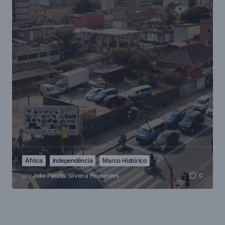
África
Independência
Marco Histórico
por
Júlia Panissi Silveira Fernandes
0