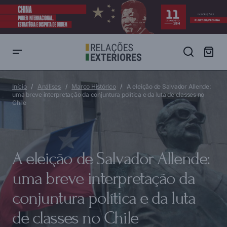
A eleição de Salvador Allende: uma breve interpretação da
conjuntura política e da luta de classes no Chile
Início
Análises
Marco Histórico
A eleição de Salvador Allende:
uma breve interpretação da conjuntura política e da luta de classes no
Chile
A eleição de Salvador Allende:
uma breve interpretação da
conjuntura política e da luta
de classes no Chile