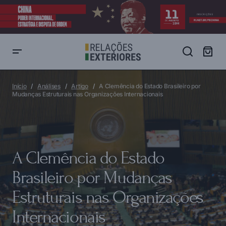
A Clemência do Estado Brasileiro por Mudanças Estruturais nas
Organizações Internacionais
Início
Análises
Artigo
A Clemência do Estado Brasileiro por
Mudanças Estruturais nas Organizações Internacionais
A Clemência do Estado
Brasileiro por Mudanças
Estruturais nas Organizações
Internacionais