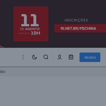
Assine
Assine
ião