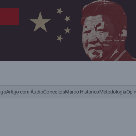
igo
Artigo com Áudio
Conceitos
Marco Histórico
Metodologia
Opin