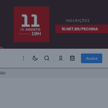
Assine
Assine
ião