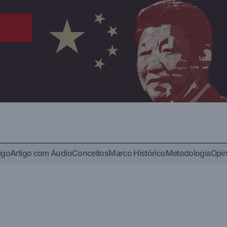
igo
Artigo com Áudio
Conceitos
Marco Histórico
Metodologia
Opin