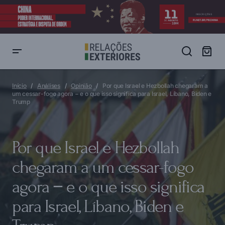
Por que Israel e Hezbollah chegaram a um cessar-fogo agora − e o
que isso significa para Israel, Líbano, Biden e Trump
Início
Análises
Opinião
Por que Israel e Hezbollah chegaram a
um cessar-fogo agora − e o que isso significa para Israel, Líbano, Biden e
Trump
Por que Israel e Hezbollah
chegaram a um cessar-fogo
agora − e o que isso significa
para Israel, Líbano, Biden e