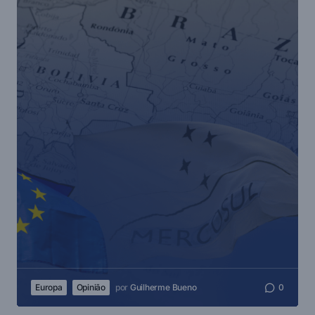
Europa
Opinião
por
Guilherme Bueno
0