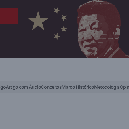
igo
Artigo com Áudio
Conceitos
Marco Histórico
Metodologia
Opin