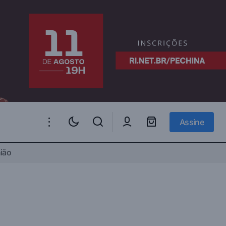
Assine
Assine
ião