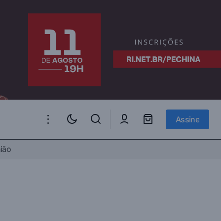
Assine
Assine
ião