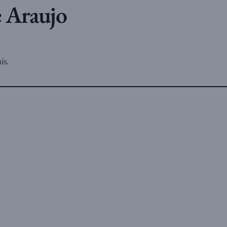
e Araujo
is.