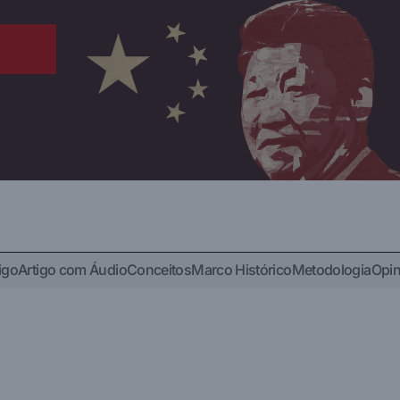
igo
Artigo com Áudio
Conceitos
Marco Histórico
Metodologia
Opin