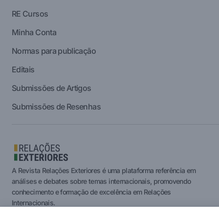
RE Cursos
Minha Conta
Normas para publicação
Editais
Submissões de Artigos
Submissões de Resenhas
A Revista Relações Exteriores é uma plataforma referência em
análises e debates sobre temas internacionais, promovendo
conhecimento e formação de excelência em Relações
Internacionais.