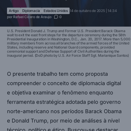
Artigo
Diplomacia
Estados Unidos
14 de outubro de 2025 | 14:34
por
Rafael Cícero de Araujo
0
U.S. President Donald J. Trump and Former U.S. President Barack Obama
wait to exit the east front steps for the departure ceremony during the 58th
Presidential Inauguration in Washington, D.C., Jan. 20, 2017. More than 5,000
military members from across all branches of the armed forces of the United
States, including reserve and National Guard components, provided
ceremonial support and Defense Support of Civil Authorities during the
inaugural period. (DoD photo by U.S. Air Force Staff Sgt. Marianique Santos)
O presente trabalho tem como proposta
compreender o conceito de diplomacia digital
e objetiva examinar o fenômeno enquanto
ferramenta estratégica adotada pelo governo
norte-americano nos períodos Barack Obama
e Donald Trump, por meio de análises à nível
técnico, político e ético. Buscou-se destacar