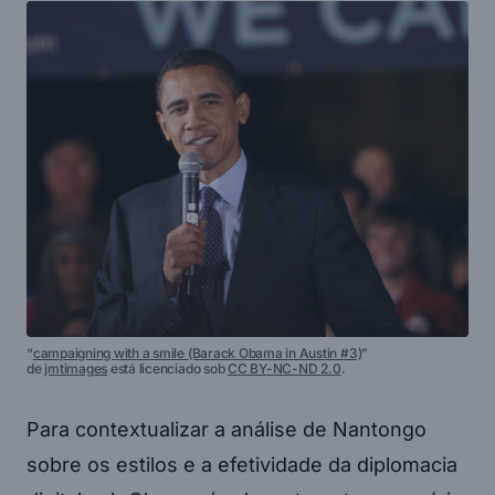
“
campaigning with a smile (Barack Obama in Austin #3)
”
de
jmtimages
está licenciado sob
CC BY-NC-ND 2.0
.
Para contextualizar a análise de Nantongo
sobre os estilos e a efetividade da diplomacia