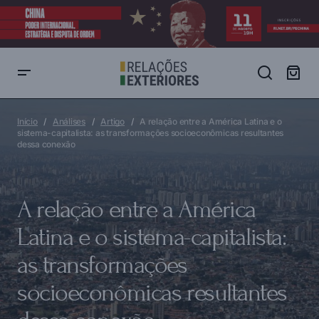
A relação entre a América Latina e o sistema-capitalista: as
transformações socioeconômicas resultantes dessa conexão
Início
Análises
Artigo
A relação entre a América Latina e o
sistema-capitalista: as transformações socioeconômicas resultantes
dessa conexão
A relação entre a América
Latina e o sistema-capitalista:
as transformações
socioeconômicas resultantes