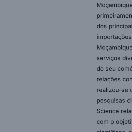
Moçambique 
primeiramen
dos princip
importações 
Moçambique 
serviços di
do seu comér
relações com
realizou-se 
pesquisas c
Science rela
com o objeti