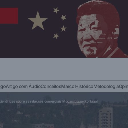
igo
Artigo com Áudio
Conceitos
Marco Histórico
Metodologia
Opin
bliométrica e revisão sistemática das pesquisas científicas sob
s Moçambique-Portugal
s científicas sobre as relações comerciais Moçambique-Portugal