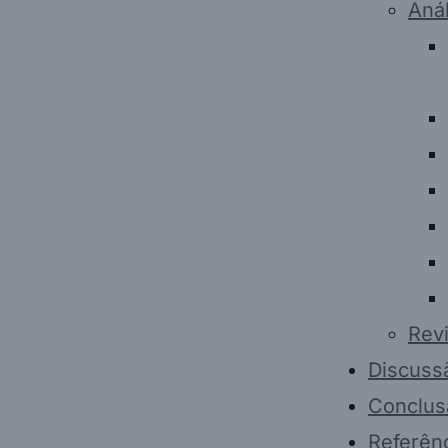
Anál
Revi
Discuss
Conclus
Referên