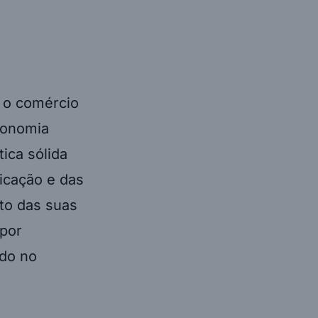
 o comércio
conomia
ica sólida
icação e das
to das suas
 por
ndo no