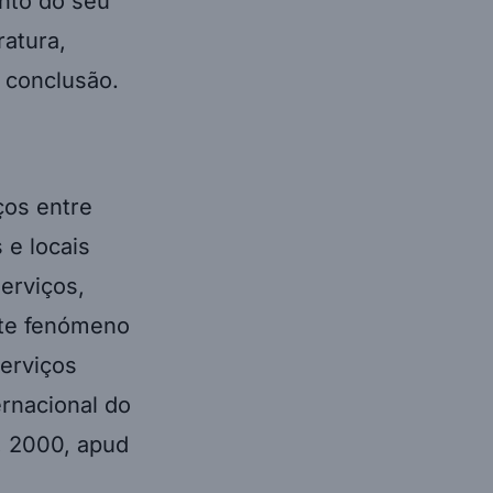
ento do seu
ratura,
 conclusão.
ços entre
 e locais
erviços,
ste fenómeno
erviços
ernacional do
, 2000, apud