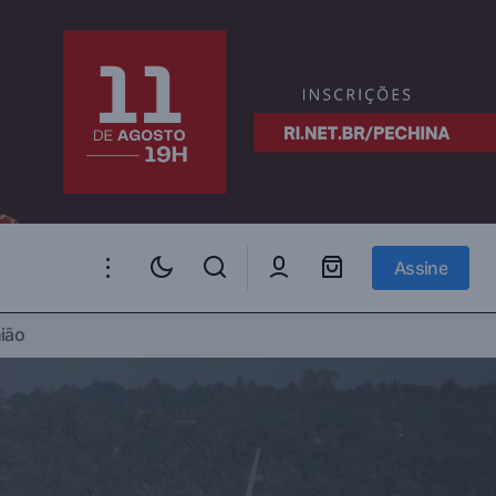
Assine
Assine
ião
re as relações
Bem-vindos ao Brasil: a Integração de
Refugiados no País