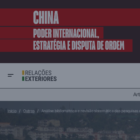
Laicidade na França e Identidade de
Art
Análise bi
Imigrantes Árabes Muçulmanos:
Outros
Desafios de Coexistência, Integração e
comerciai
Pertencimento Social
Início
Outros
Análise bibliométrica e revisão sistemática das pesquisa