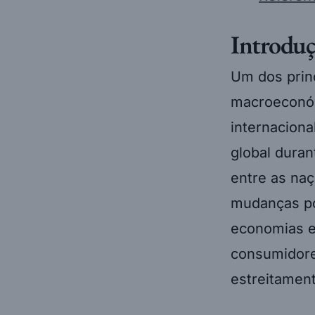
Introduç
Um dos princ
macroeconóm
internaciona
global duran
entre as na
mudanças pol
economias e
consumidore
estreitamen