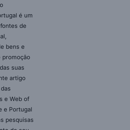
do
ortugal é um
fontes de
al,
de bens e
te promoção
 das suas
te artigo
 das
s e Web of
e e Portugal
as pesquisas