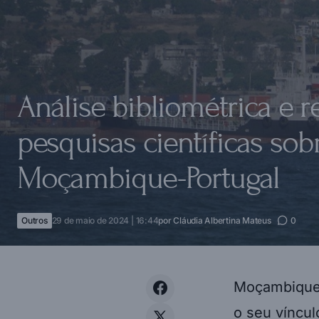
Análise bibliométrica e r
pesquisas científicas sob
Moçambique-Portugal
Outros
29 de maio de 2024 | 16:44
por
Cláudia Albertina Mateus
0
Moçambique 
o seu víncul