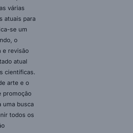
as várias
s atuais para
fica-se um
ndo, o
a e revisão
tado atual
 científicas.
de arte e o
 e promoção
ta uma busca
nir todos os
ão