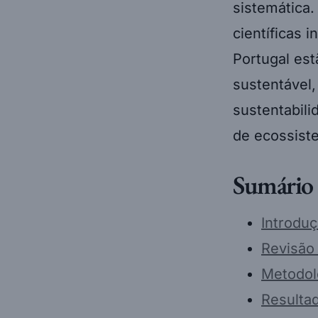
sistemática
científicas 
Portugal es
sustentável,
sustentabili
de ecossiste
Sumário
Introdu
Revisão 
Metodol
Resulta