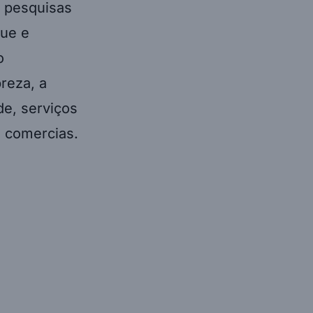
s pesquisas
que e
o
reza, a
de, serviços
s comercias.