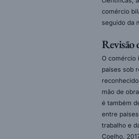
científicas,
comércio bil
seguido da m
Revisão 
O comércio i
países sob r
reconhecidos
mão de obra
é também de
entre países
trabalho e d
Coelho, 2017