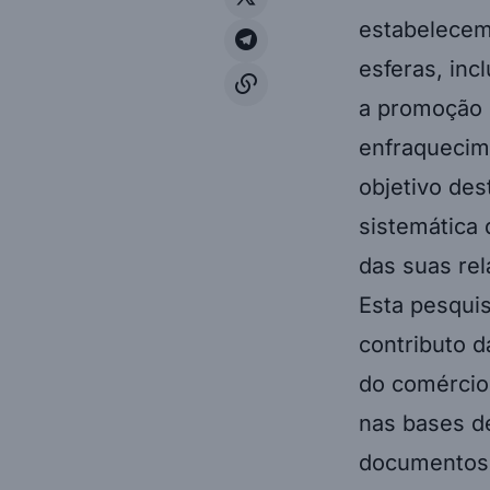
estabelecem
esferas, inc
a promoção e
enfraquecim
objetivo des
sistemática 
das suas rel
Esta pesquis
contributo d
do comércio 
nas bases d
documentos i