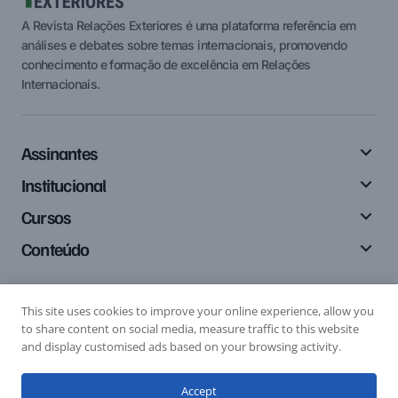
A Revista Relações Exteriores é uma plataforma referência em
análises e debates sobre temas internacionais, promovendo
conhecimento e formação de excelência em Relações
Internacionais.
Assinantes
Institucional
Cursos
Conteúdo
This site uses cookies to improve your online experience, allow you
Siga-nos
to share content on social media, measure traffic to this website
and display customised ads based on your browsing activity.
Accept
Editais
Submissão de Artigo
Submissão de Resenha