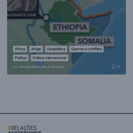
África
Artigo
Geopolítica
Guerras e conflitos
Política
Política Internacional
por
Revista Relações Exteriores
0