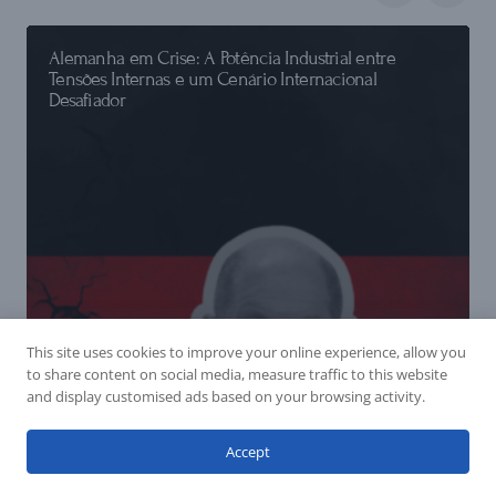
Alemanha em Crise: A Potência Industrial entre
Tensões Internas e um Cenário Internacional
Desafiador
This site uses cookies to improve your online experience, allow you
to share content on social media, measure traffic to this website
and display customised ads based on your browsing activity.
Accept