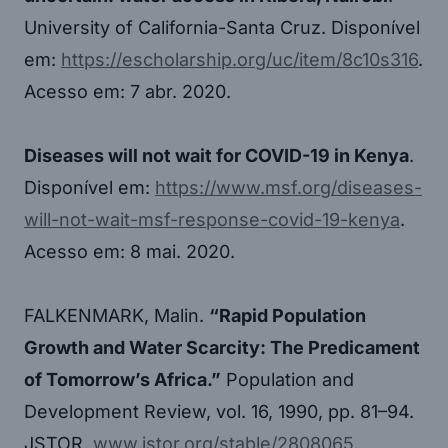
University of California-Santa Cruz. Disponível
em:
https://escholarship.org/uc/item/8c10s316
.
Acesso em: 7 abr. 2020.
Diseases will not wait for COVID-19 in Kenya
.
Disponível em:
https://www.msf.org/diseases-
will-not-wait-msf-response-covid-19-kenya
.
Acesso em: 8 mai. 2020.
FALKENMARK, Malin.
“Rapid Population
Growth and Water Scarcity: The Predicament
of Tomorrow’s Africa.”
Population and
Development Review, vol. 16, 1990, pp. 81–94.
JSTOR,
www.jstor.org/stable/2808065
.