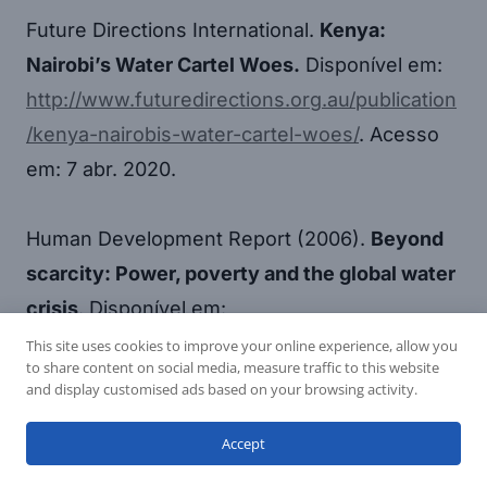
Future Directions International.
Kenya:
Nairobi’s Water Cartel Woes.
Disponível em:
http://www.futuredirections.org.au/publication
/kenya-nairobis-water-cartel-woes/
. Acesso
em: 7 abr. 2020.
Human Development Report (2006).
Beyond
scarcity: Power, poverty and the global water
crisis
. Disponível em:
http://hdr.undp.org/sites/default/files/reports/
This site uses cookies to improve your online experience, allow you
to share content on social media, measure traffic to this website
267/hdr06-complete.pdf
. Acesso em: 7 abr.
and display customised ads based on your browsing activity.
2020.
Accept
NKENGASONG, John N.; MANKOULA,