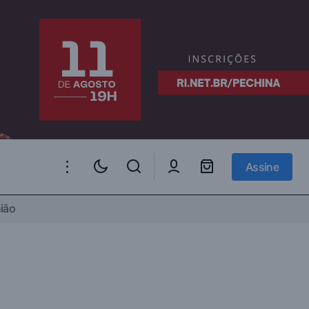
Assine
Assine
ião