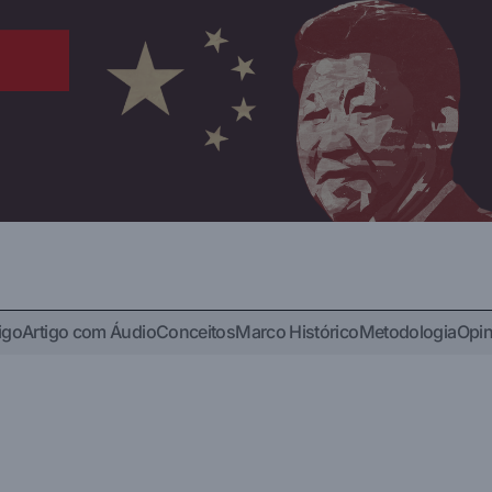
igo
Artigo com Áudio
Conceitos
Marco Histórico
Metodologia
Opin