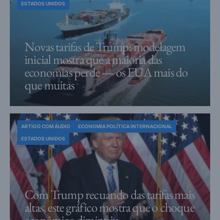
ESTADOS UNIDOS
Novas tarifas de Trump: modelagem
inicial mostra que a maioria das
economias perde — os EUA mais do
que muitas
ARTIGO COM ÁUDIO
ECONOMIA POLÍTICA INTERNACIONAL
ESTADOS UNIDOS
Com Trump recuando das tarifas mais
altas, este gráfico mostra que o choque
econômico diminuiu