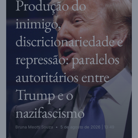
Produção do
inimigo,
discricionariedade e
repressão: paralelos
NECROPOLÍTI
autoritários entre
CA E
Trump e o
CONTROLE DE
nazifascismo
CONVENCION
ALIDADE: A
Bruna Meotti Souza
5 de agosto de 2026 | 13:49