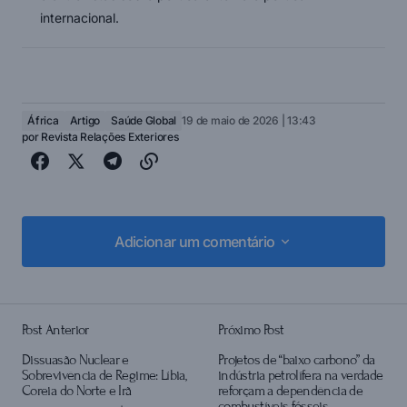
internacional.
África
Artigo
Saúde Global
19 de maio de 2026 | 13:43
por
Revista Relações Exteriores
Adicionar um comentário
Adicionar um comentário
Post Anterior
Próximo Post
login
Dissuasão Nuclear e
Projetos de “baixo carbono” da
Sobrevivência de Regime: Líbia,
indústria petrolífera na verdade
Coreia do Norte e Irã
reforçam a dependência de
combustíveis fósseis