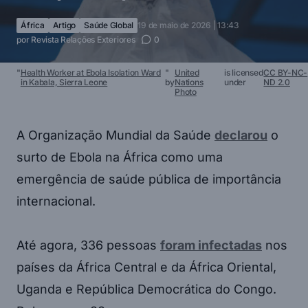
África
Artigo
Saúde Global
19 de maio de 2026 | 13:43
por
Revista Relações Exteriores
0
"
Health Worker at Ebola Isolation Ward
"
United
is licensed
CC BY-NC-
in Kabala, Sierra Leone
by
Nations
under
ND 2.0
Photo
A Organização Mundial da Saúde
declarou
o
surto de Ebola na África como uma
emergência de saúde pública de importância
internacional.
Até agora, 336 pessoas
foram infectadas
nos
países da África Central e da África Oriental,
Uganda e República Democrática do Congo.