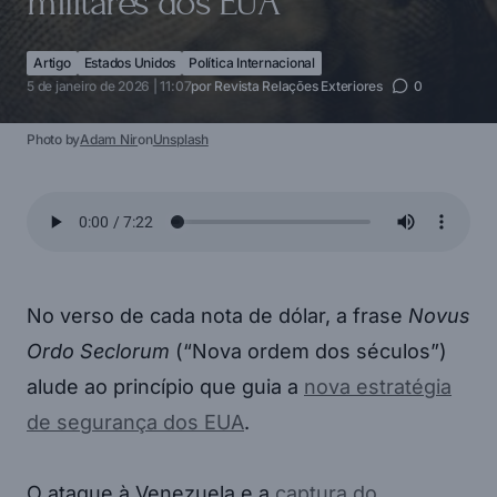
militares dos EUA
Artigo
Estados Unidos
Política Internacional
5 de janeiro de 2026 | 11:07
por
Revista Relações Exteriores
0
Photo by
Adam Nir
on
Unsplash
No verso de cada nota de dólar, a frase
Novus
Ordo Seclorum
(“Nova ordem dos séculos”)
alude ao princípio que guia a
nova estratégia
de segurança dos EUA
.
O ataque à Venezuela e a
captura do