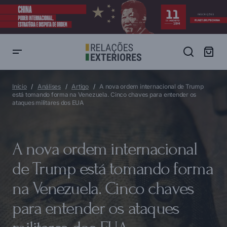
A nova ordem internacional de Trump está tomando forma na
Venezuela. Cinco chaves para entender os ataques militares dos
Início
Análises
Artigo
A nova ordem internacional de Trump
EUA
está tomando forma na Venezuela. Cinco chaves para entender os
ataques militares dos EUA
A nova ordem internacional
de Trump está tomando forma
na Venezuela. Cinco chaves
para entender os ataques