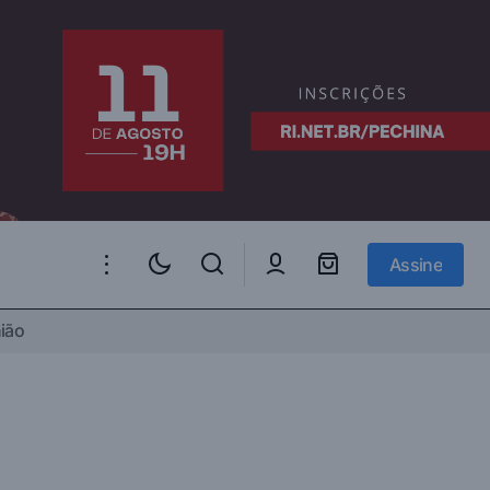
Assine
Assine
ião