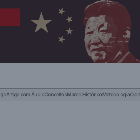
igo
Artigo com Áudio
Conceitos
Marco Histórico
Metodologia
Opin