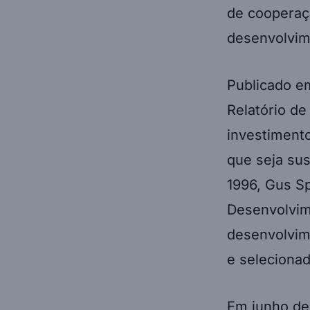
de cooperaç
desenvolvim
Publicado e
Relatório d
investiment
que seja su
1996, Gus S
Desenvolvim
desenvolvim
e seleciona
Em junho de 