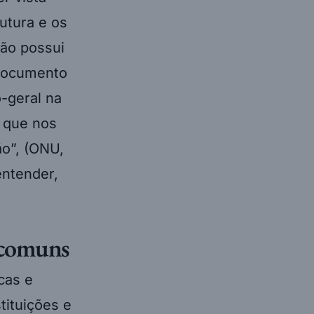
utura e os
ção possui
 documento
o-geral na
 que nos
o”, (ONU,
entender,
s comuns
cas e
tituições e