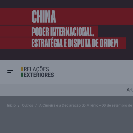
Art
Desenvolvimento
Di
A Conferência de Joanesburgo – 04 de
setembro de 2002
Marco Histórico
Mul
Início
Outros
A Cimeira e a Declaração do Milênio – 06 de setembro d