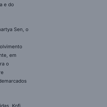
a e do
artya Sen, o
olvimento
nte, em
ra o
re
 demarcados
das, Kofi