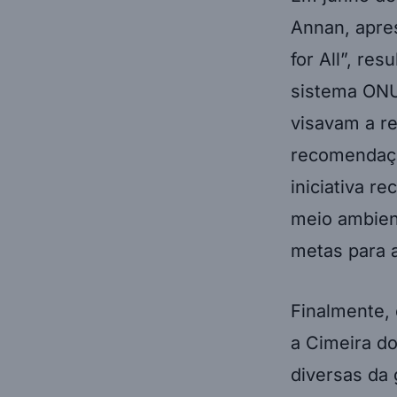
Annan, apre
for All”, re
sistema ONU
visavam a r
recomendaçõ
iniciativa re
meio ambient
metas para a
Finalmente, 
a Cimeira d
diversas da 