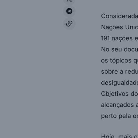
Considerada
Nações Unida
191 nações 
No seu docu
os tópicos 
sobre a redu
desigualdad
Objetivos d
alcançados 
perto pela o
Hoje, mais d