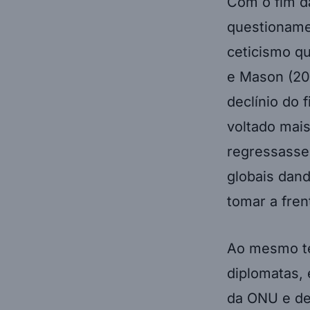
Com o fim da
questioname
ceticismo qu
e Mason (20
declínio do 
voltado mai
regressasse
globais dan
tomar a fren
Ao mesmo tem
diplomatas, 
da ONU e de