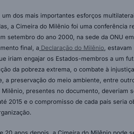
 um dos mais importantes esforços multilatera
s, a Cimeira do Milênio foi uma conferência r
em setembro do ano 2000, na sede da ONU em
mento final, a
Declaração do Milênio
, estavam
que iriam engajar os Estados-membros a um f
ção da pobreza extrema, o combate à injustiça
e, a preservação do meio ambiente, entre outr
o Milênio, presentes no documento, deveriam s
até 2015 e o compromisso de cada país seria 
rganização.
e 20 anos depois, a Cimeira do Milênio pode se