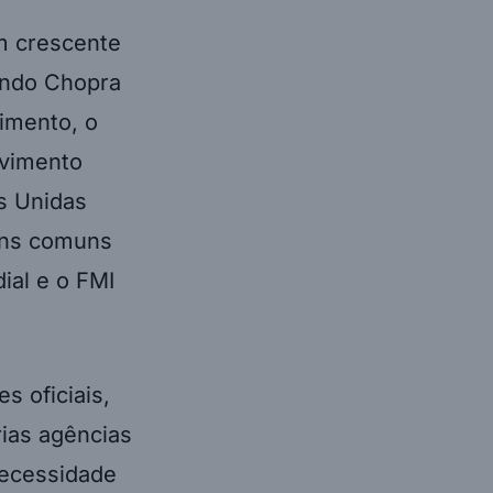
m crescente
gundo Chopra
imento, o
lvimento
s Unidas
ens comuns
ial e o FMI
s oficiais,
rias agências
necessidade