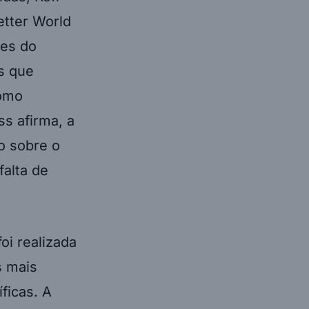
tter World
ões do
s que
como
s afirma, a
co sobre o
falta de
oi realizada
s mais
ficas. A