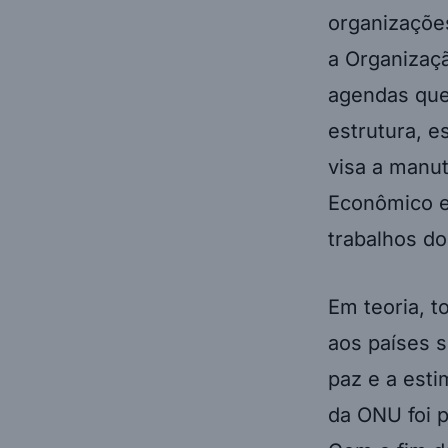
organizações
a Organizaçã
agendas que
estrutura, 
visa a manu
Econômico e
trabalhos d
Em teoria, t
aos países s
paz e a esti
da ONU foi p