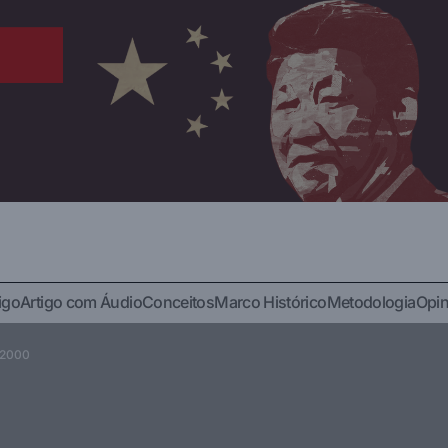
A Cimeira e a Declaraçã
igo
Artigo com Áudio
Conceitos
Marco Histórico
Metodologia
Opin
plomacia
Direito Internacional
de setembro de 2000
tilateralismo
Mundo
Outros
e 2000