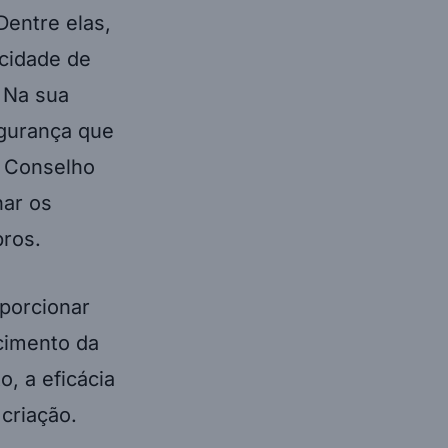
Dentre elas,
icidade de
 Na sua
egurança que
o Conselho
nar os
bros.
oporcionar
cimento da
, a eficácia
criação.