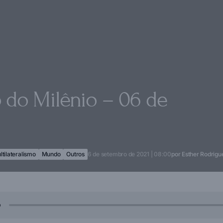
 do Milênio – 06 de
ltilateralismo
Mundo
Outros
6 de setembro de 2021 | 08:00
por
Esther Rodrigu