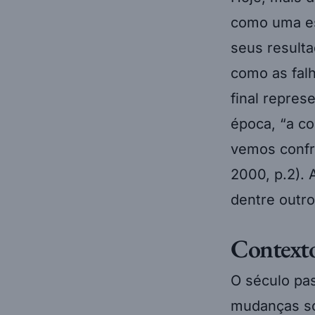
como uma es
seus resulta
como as fal
final repres
época, “a c
vemos confr
2000, p.2). 
dentre outro
Contexto
O século pa
mudanças so