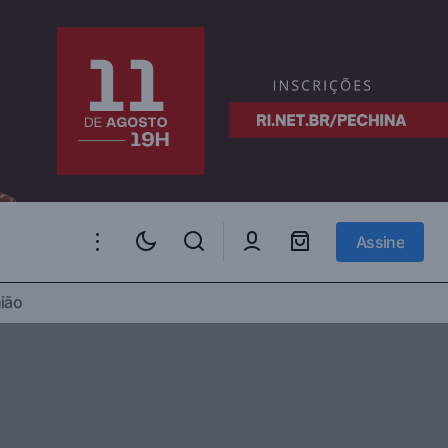
Assine
Assine
o do Milênio – 06
ião
A Sexta-feira Negra do Irã – 08 de
setembro de 1978