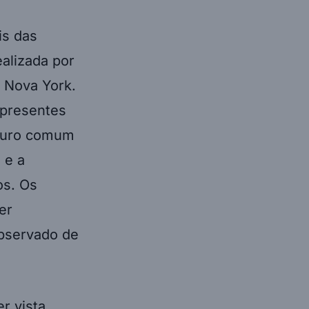
is das
ealizada por
 Nova York.
 presentes
uturo comum
 e a
os. Os
er
observado de
r vista