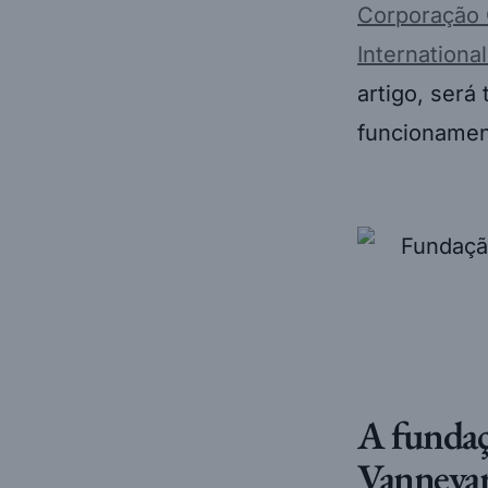
Corporação 
Internationa
artigo, será
funcionamen
A fundaç
Vannevar