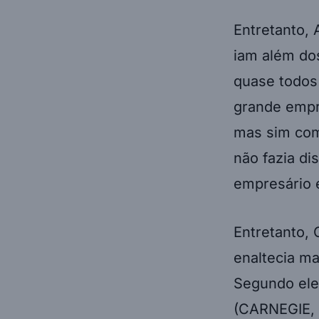
Entretanto, 
iam além dos
quase todos
grande empr
mas sim com
não fazia di
empresário 
Entretanto, 
enaltecia ma
Segundo ele
(CARNEGIE, 1