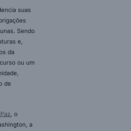
dencia suas
brigações
tunas. Sendo
turas e,
ios da
iscurso ou um
nidade,
o de
 Paz
, o
ashington, a