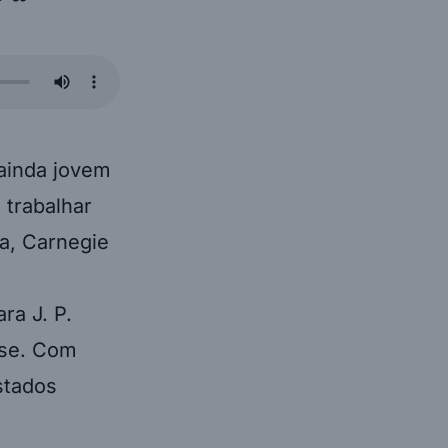
ainda jovem
 trabalhar
ta, Carnegie
ra J. P.
nse. Com
stados