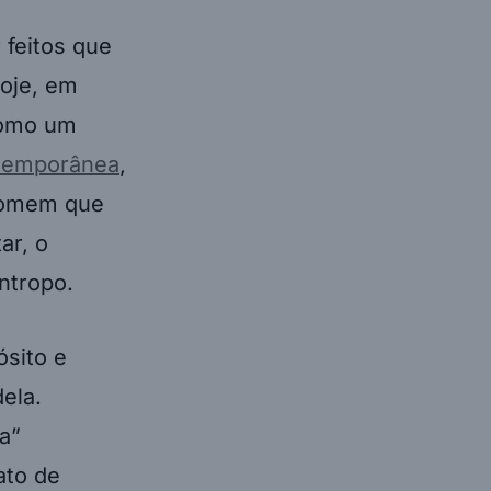
 feitos que
hoje, em
como um
ntemporânea
,
 homem que
ar, o
antropo.
ósito e
ela.
a”
ato de