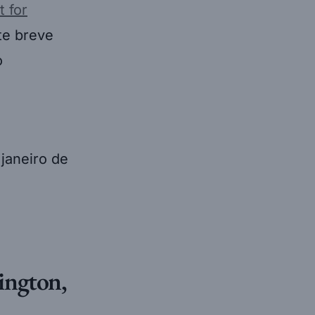
 for
e breve
o
ington,