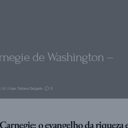
arnegie de Washington –
 | 08:00
por
Tatiana Delgado
0
arnegie: o evangelho da riqueza e