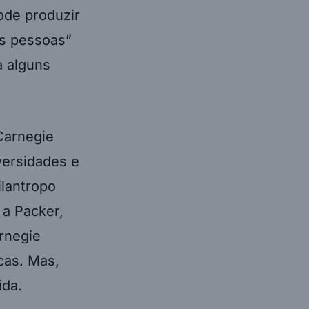
ode produzir
as pessoas”
a alguns
Carnegie
versidades e
ilantropo
 a Packer,
arnegie
cas. Mas,
ida.