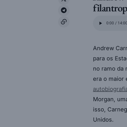
filantro
Andrew Carn
para os Esta
no ramo da m
era o maior 
autobiografi
Morgan, uma
isso, Carne
Unidos.