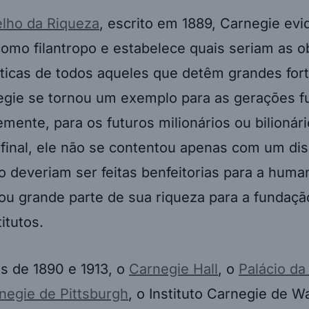
lho da Riqueza
, escrito em 1889, Carnegie evi
omo filantropo e estabelece quais seriam as o
áticas de todos aqueles que detêm grandes for
egie se tornou um exemplo para as gerações fu
ente, para os futuros milionários ou bilionár
 Afinal, ele não se contentou apenas com um d
 deveriam ser feitas benfeitorias para a huma
ou grande parte de sua riqueza para a fundaçã
titutos.
s de 1890 e 1913, o
Carnegie Hall
, o
Palácio da
rnegie de Pittsburgh
, o Instituto Carnegie de W