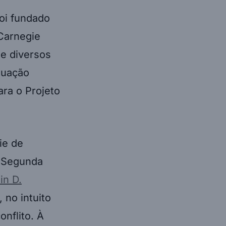
foi fundado
Carnegie
 e diversos
tuação
ra o Projeto
ie de
a Segunda
in D.
 no intuito
onflito. À