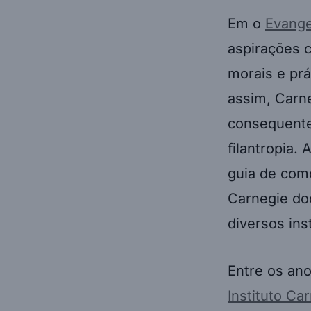
Em o
Evange
aspirações c
morais e pr
assim, Carn
consequentem
filantropia.
guia de como
Carnegie do
diversos ins
Entre os ano
Instituto Ca