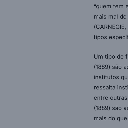
“quem tem e
mais mal do
(CARNEGIE, 
tipos especí
Um tipo de f
(1889) são 
institutos q
ressalta ins
entre outras
(1889) são a
mais do que 