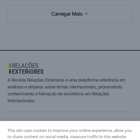
Carregar Mais
Carregar Mais
A Revista Relações Exteriores é uma plataforma referência em
análises e debates sobre temas internacionais, promovendo
conhecimento e formação de excelência em Relações
Internacionais.
Assinantes
This site uses cookies to improve your online experience, allow you
Institucional
to share content on social media, measure traffic to this website