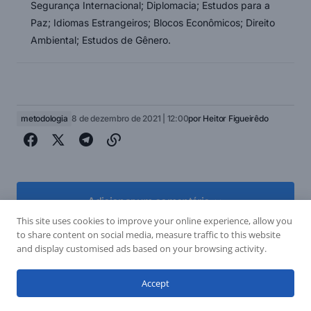
Segurança Internacional; Diplomacia; Estudos para a
Paz; Idiomas Estrangeiros; Blocos Econômicos; Direito
Ambiental; Estudos de Gênero.
metodologia
8 de dezembro de 2021 | 12:00
por
Heitor Figueirêdo
Adicionar um comentário
Adicionar um comentário
This site uses cookies to improve your online experience, allow you
to share content on social media, measure traffic to this website
and display customised ads based on your browsing activity.
Post Anterior
Próximo Post
login
Accept
Dia internacional da aviação
Dia internacional contra a
civil - 07 de dezembro de 1944
corrupção- 09 de dezembro de