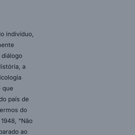
o indivíduo,
mente
 diálogo
istória, a
icologia
e que
do país de
termos do
 1948, “Não
iparado ao