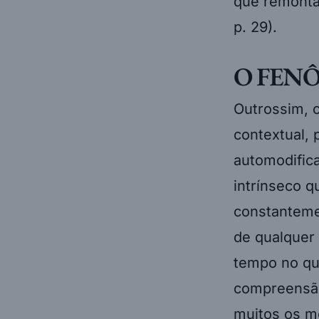
p. 29).
O FEN
Outrossim, 
contextual,
automodific
intrínseco q
constanteme
de qualquer 
tempo no qu
compreensão,
muitos os m