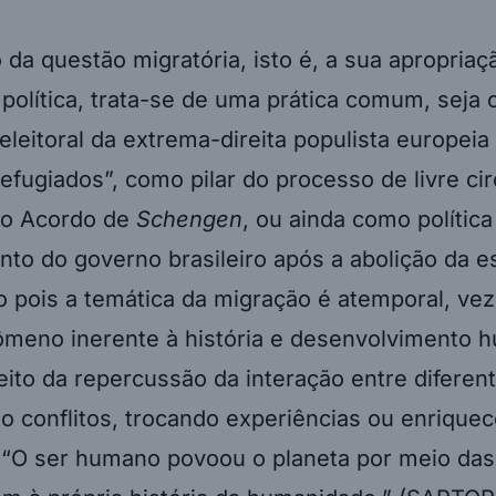
 da questão migratória, isto é, a sua apropriação
política, trata-se de uma prática comum, seja
leitoral da extrema-direita populista europeia
fugiados”, como pilar do processo de livre ci
 o Acordo de
Schengen
, ou ainda como política
to do governo brasileiro após a abolição da e
o pois a temática da migração é atemporal, vez
ômeno inerente à história e desenvolvimento 
eito da repercussão da interação entre diferen
 conflitos, trocando experiências ou enriqu
 “O ser humano povoou o planeta por meio da
m à própria história da humanidade.” (SARTOR