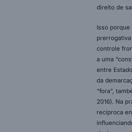
direito de sa
Isso porque 
prerrogativa
controle fron
a uma “cons
entre Estado
da demarcaçã
“fora”, tam
2016). Na pr
recíproca en
influenciand
deslocament