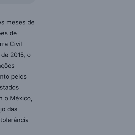
rês meses de
ões de
ra Civil
 de 2015, o
ações
anto pelos
Estados
m o México,
jo das
tolerância