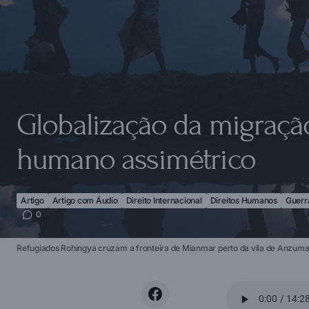
Globalização da migraç
humano assimétrico
Artigo
Artigo com Áudio
Direito Internacional
Direitos Humanos
Guerra
0
Refugiados Rohingya cruzam a fronteira de Mianmar perto da vila de Anzum