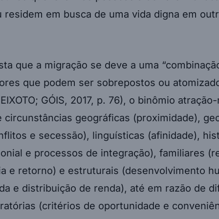
 residem em busca de uma vida digna em outro 
sta que a migração se deve a uma “combinaçã
atores que podem ser sobrepostos ou atomizad
EIXOTO; GÓIS, 2017, p. 76), o binômio atração
 circunstâncias geográficas (proximidade), geo
flitos e secessão), linguísticas (afinidade), his
onial e processos de integração), familiares (r
a e retorno) e estruturais (desenvolvimento 
da e distribuição de renda), até em razão de di
gratórias (critérios de oportunidade e conveniên
or cada país.