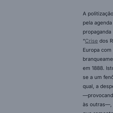
A politização
pela agenda 
propaganda e
“
Crise
dos Re
Europa com
branqueamen
em 1888. Ist
se a um fen
qual, a desp
—provocando
às outras—,
que remonta