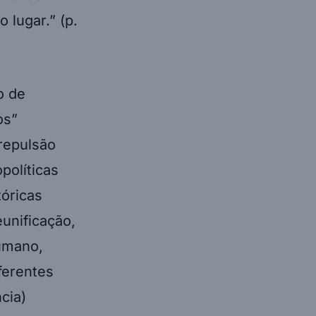
lugar.” (p.
o de
os”
-repulsão
políticas
tóricas
eunificação,
humano,
ferentes
cia)