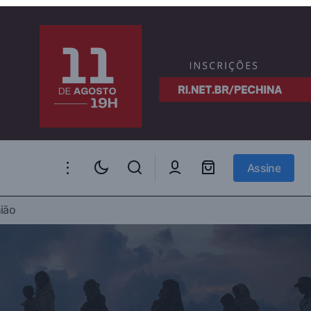
Assine
Assine
ção: um
ião
Performing Fata Morgana for Political
imétrico
Ploy: The Cases of Brazil and China