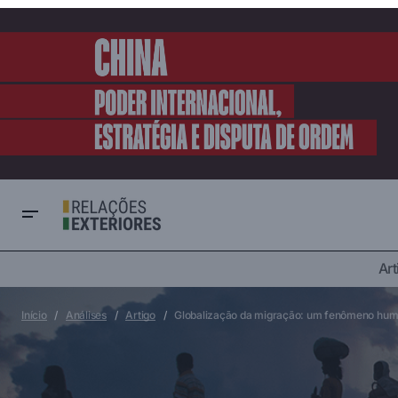
Art
Artigo
Artigo com Á
Securitização da saúde: controle de
corpos não desejáveis
Guerras e conflitos
Início
Análises
Artigo
Globalização da migração: um fenômeno hum