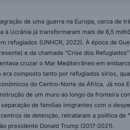
lagração de uma guerra na Europa, cerca de t
a à Ucrânia já transformaram mais de 6,5 milh
em refugiados (UNHCR, 2022). À época da Guer
presente) e da chamada “Crise dos Refugiados”
 tentava cruzar o Mar Mediterrâneo em embarc
 era composto tanto por refugiados sírios, qu
conômicos do Centro-Norte da África. Já nos 
onstrução de um muro ao longo da fronteira co
separação de famílias imigrantes com o despe
centros de detenção, retrataram a política de “
tão presidente Donald Trump (2017-2021).