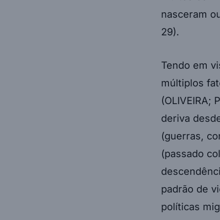
nasceram ou
29).
Tendo em vi
múltiplos f
(OLIVEIRA; P
deriva desde
(guerras, con
(passado col
descendênci
padrão de vi
políticas mi
manejadas p