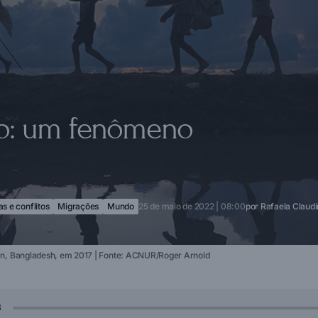
ão: um fenômeno
s e conflitos
Migrações
Mundo
25 de maio de 2022 | 08:00
por
Rafaela Claudi
an, Bangladesh, em 2017 | Fonte: ACNUR/Roger Arnold