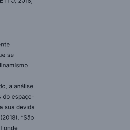
ente
ue se
“dinamismo
o, a análise
as do espaço-
a sua devida
(2018), “São
al onde