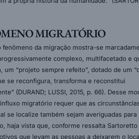
ÔMENO MIGRATÓRIO
o fenômeno da migração mostra-se marcadam
 progressivamente complexo, multifacetado e q
a, um “projeto sempre refeito”, dotado de um 
ue se reconfigura, transforma e reconstitui
nte” (DURAND; LUSSI, 2015, p. 66). Desse mod
influxo migratório requer que as circunstânci
al se localize também sejam averiguadas para 
 haja vista que, conforme ressalta Sartoretto 
otivos que levam as pessoas a deixarem o loc