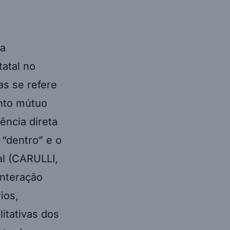
ma
tatal no
ras se refere
nto mútuo
ência direta
 “dentro” e o
al (CARULLI,
interação
ios,
itativas dos
ato de