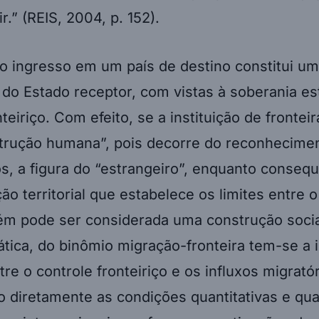
ir.” (REIS, 2004, p. 152).
o ingresso em um país de destino constitui u
 do Estado receptor, com vistas à soberania es
teiriço. Com efeito, se a instituição de frontei
trução humana”, pois decorre do reconhecime
s, a figura do “estrangeiro”, enquanto consequ
o territorial que estabelece os limites entre o
bém pode ser considerada uma construção soci
ática, do binômio migração-fronteira tem-se a 
tre o controle fronteiriço e os influxos migratór
o diretamente as condições quantitativas e qual
os internacionais conforme as motivações do 