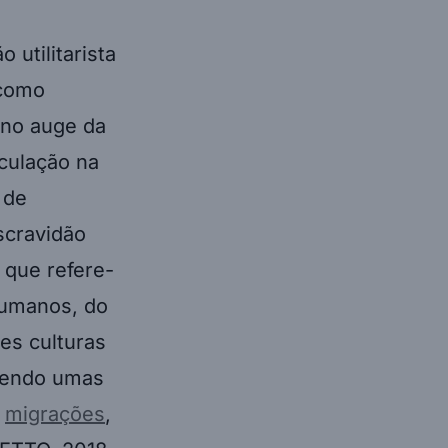
 utilitarista
 como
 no auge da
rculação na
 de
scravidão
 que refere-
humanos, do
tes culturas
ecendo umas
s
migrações
,
ETTO, 2018,