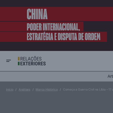
Análise comparativa de técnicas em
Art
África
Cultura & So
pesquisa social: questionário e entrevista
Guerras e conflitos
em profundidade
Início
Análises
Marco Histórico
Começa a Guerra Civil na Líbia – 17 