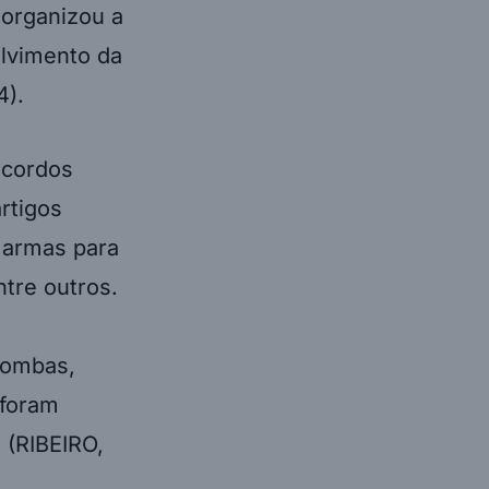
 organizou a
olvimento da
4).
acordos
rtigos
 armas para
ntre outros.
bombas,
 foram
s (RIBEIRO,