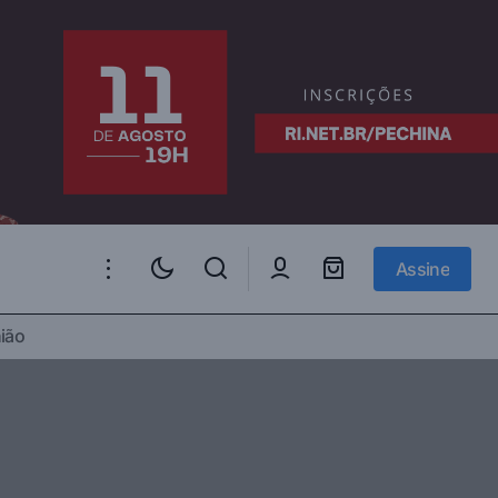
Assine
Assine
l na Líbia – 17
Wikileaks publica o primeiro dos
ião
documentos vazados por Chelsea
Manning – 18 de fevereiro de 2010