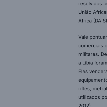
resolvidos p
União Afric
África (DA 
Vale pontua
comerciais c
militares. 
a Líbia foram
Eles vendera
equipamento
rifles, metr
utilizados p
2012).