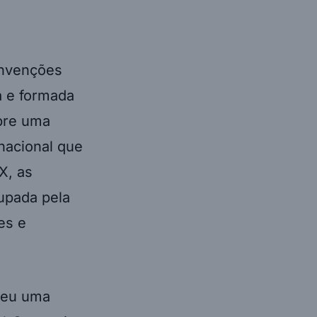
invenções
a e formada
obre uma
 nacional que
X, as
cupada pela
es e
ceu uma