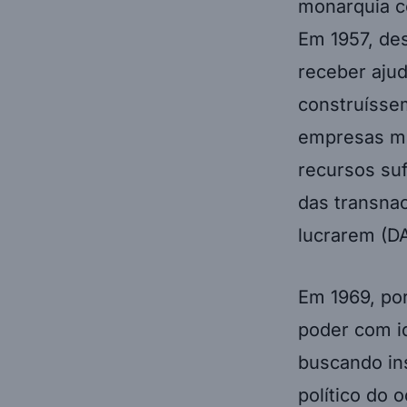
monarquia co
Em 1957, des
receber ajud
construíssem
empresas mul
recursos suf
das transna
lucrarem (
Em 1969, po
poder com i
buscando ins
político do