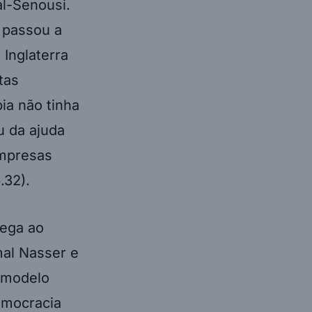
al-Senousi.
a passou a
 Inglaterra
tas
ia não tinha
u da ajuda
empresas
p.32).
hega ao
mal Nasser e
o modelo
emocracia