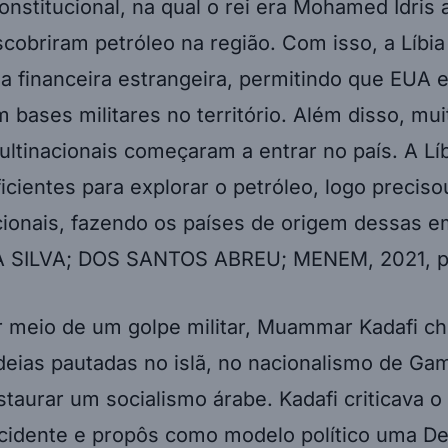
nstitucional, na qual o rei era Mohamed Idris 
cobriram petróleo na região. Com isso, a Líbi
a financeira estrangeira, permitindo que EUA e
 bases militares no território. Além disso, mui
tinacionais começaram a entrar no país. A Líb
icientes para explorar o petróleo, logo preciso
cionais, fazendo os países de origem dessas 
DA SILVA; DOS SANTOS ABREU; MENEM, 2021, 
r meio de um golpe militar, Muammar Kadafi c
deias pautadas no islã, no nacionalismo de Ga
taurar um socialismo árabe. Kadafi criticava 
 ocidente e propôs como modelo político uma D