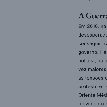
A Guerra
Em 2010, na
desesperado 
conseguir tr
governo. Há
política, na
vez maiores.
as tensões q
protesto e r
Oriente Médi
movimento 