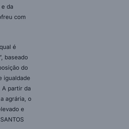
 e da
ofreu com
qual é
”, baseado
mposição do
e igualdade
 A partir da
a agrária, o
elevado e
OS SANTOS