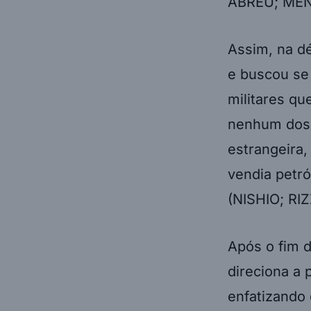
ABREU; MENE
Assim, na dé
e buscou se
militares qu
nenhum dos 
estrangeira
vendia petró
(NISHIO; RIZ
Após o fim d
direciona a 
enfatizando