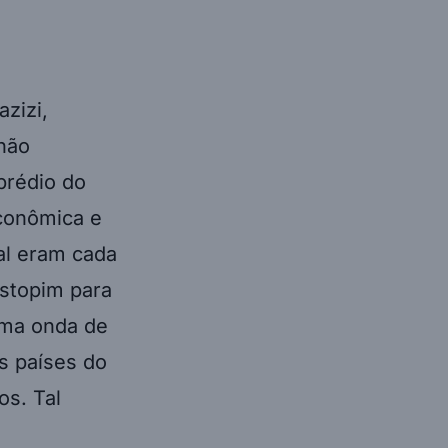
zizi,
 não
prédio do
econômica e
ial eram cada
estopim para
 uma onda de
s países do
os. Tal