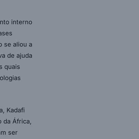
nto interno
ases
 se aliou a
va de ajuda
s quais
ologias
a, Kadafi
 da África,
am ser