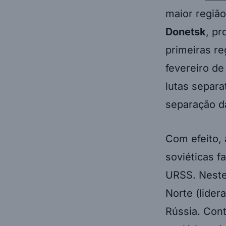
maior região
Donetsk
, pr
primeiras r
fevereiro de
lutas separa
separação d
Com efeito, 
soviéticas f
URSS. Neste 
Norte (lider
Rússia. Cont