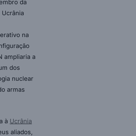
membro da
A Ucrânia
erativo na
nfiguração
 ampliaria a
 um dos
ogia nuclear
do armas
sa à
Ucrânia
eus aliados,