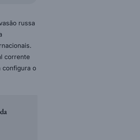
nvasão russa
a
ernacionais.
al corrente
 configura o
 da