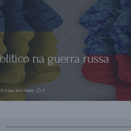
lítico na guerra russa
 10:52
por
Sara Toledo
0