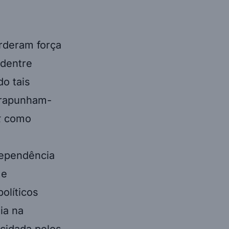
erderam força
 dentre
do tais
trapunham-
k
como
dependência
 e
olíticos
ia na
ucidada pelos