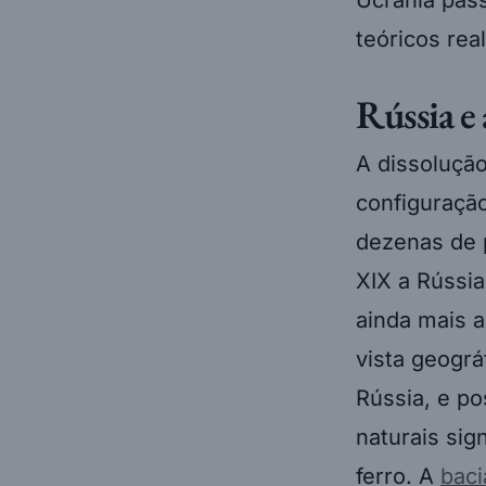
teóricos real
Rússia e
A dissolução
configuraçã
dezenas de p
XIX a Rússia
ainda mais a
vista geográ
Rússia, e po
naturais sig
ferro. A
bac