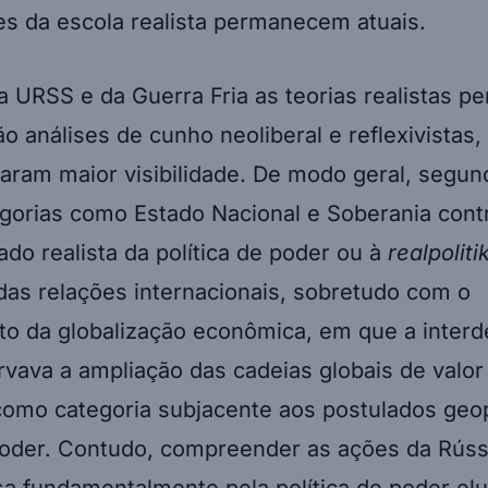
ões da escola realista permanecem atuais.
 URSS e da Guerra Fria as teorias realistas p
o análises de cunho neoliberal e reflexivistas,
aram maior visibilidade. De modo geral, segun
tegorias como Estado Nacional e Soberania con
ado realista da política de poder ou à
realpoliti
as relações internacionais, sobretudo com o
nto da globalização econômica, em que a inter
rvava a ampliação das cadeias globais de valor
omo categoria subjacente aos postulados geop
 poder. Contudo, compreender as ações da Rúss
a fundamentalmente pela política de poder el