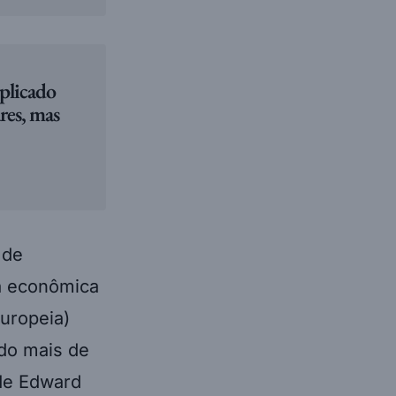
mplicado
res, mas
 de
a econômica
uropeia)
ado mais de
 de Edward