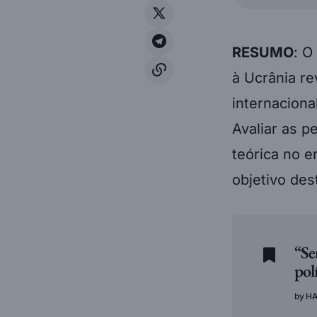
RESUMO
: O
à Ucrânia re
internaciona
Avaliar as p
teórica no e
objetivo des
“Se
pol
H