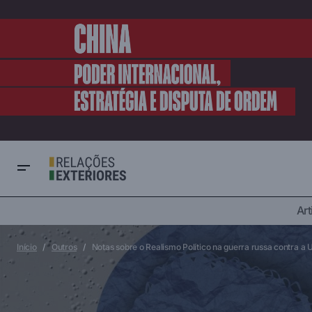
Art
Artigo com Áudio
Gu
Dantzig e Donbass: a história se repete?
Rússia
Início
Outros
Notas sobre o Realismo Político na guerra russa contra a 