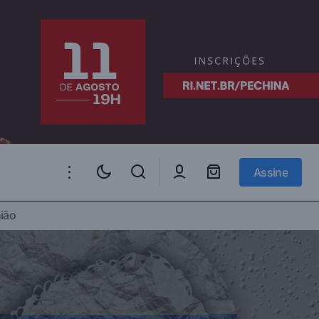
Assine
Assine
Cinco Estados Latino-Americanos se
ião
a russa contra a
refrearam em condenar a Rússia diante
a Assembleia Geral da ONU e aqui está o
motivo