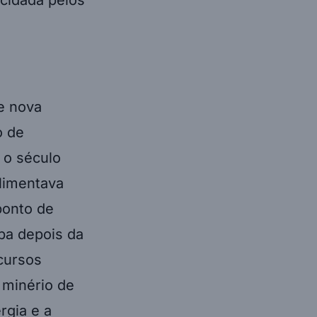
e nova
o de
 o século
alimentava
ponto de
opa depois da
ecursos
e minério de
rgia e a