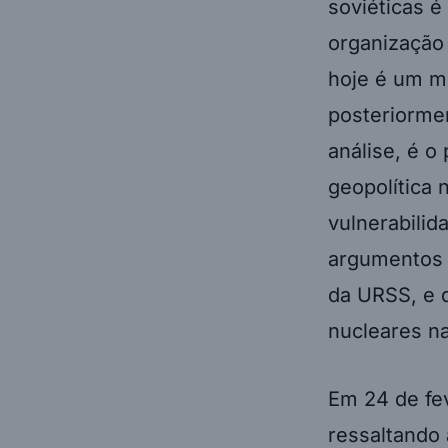
soviéticas 
organização 
hoje é um m
posteriormen
análise, é o
geopolítica 
vulnerabilid
argumentos r
da URSS, e 
nucleares n
Em 24 de fev
ressaltando 