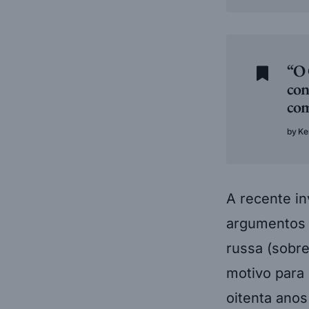
“O 
con
com
Ke
A recente in
argumentos 
russa (sobr
motivo para 
oitenta anos