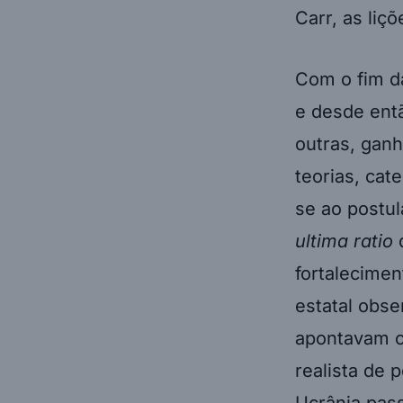
Carr, as liç
Com o fim da
e desde entã
outras, ganh
teorias, ca
se ao postul
ultima
ratio
d
fortalecime
estatal obse
apontavam c
realista de
Ucrânia pass