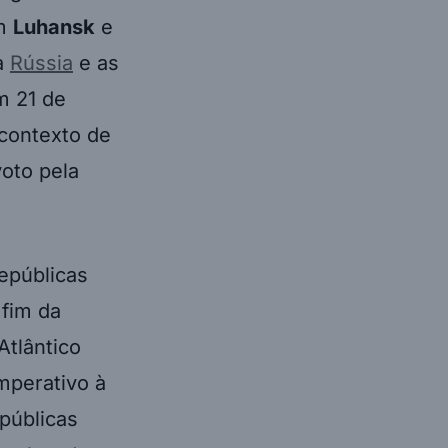
am
Luhansk
e
 a
Rússia
e as
m 21 de
 contexto de
voto pela
repúblicas
 fim da
Atlântico
mperativo à
públicas