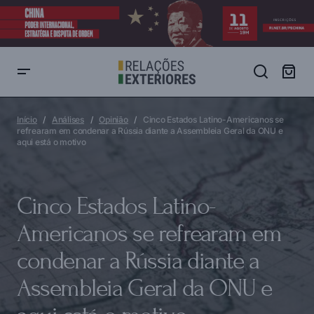
Cinco Estados Latino-Americanos se refrearam em condenar a
Rússia diante a Assembleia Geral da ONU e aqui está o motivo
Início
Análises
Opinião
Cinco Estados Latino-Americanos se
refrearam em condenar a Rússia diante a Assembleia Geral da ONU e
aqui está o motivo
Cinco Estados Latino-
Americanos se refrearam em
condenar a Rússia diante a
Assembleia Geral da ONU e