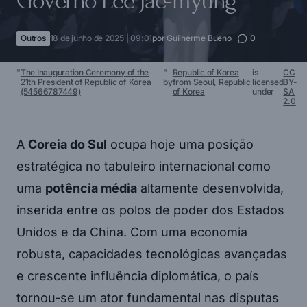
Governo Lee Jae-myung
Outros
18 de junho de 2025 | 09:01
por
Guilherme Bueno
0
"
The Inauguration Ceremony of the
"
Republic of Korea
is
CC
21th President of Republic of Korea
by
from Seoul, Republic
licensed
BY-
(54566787449)
of Korea
under
SA
2.0
A
Coreia do Sul
ocupa hoje uma posição
estratégica no tabuleiro internacional como
uma
potência média
altamente desenvolvida,
inserida entre os polos de poder dos Estados
Unidos e da China. Com uma economia
robusta, capacidades tecnológicas avançadas
e crescente influência diplomática, o país
tornou-se um ator fundamental nas disputas