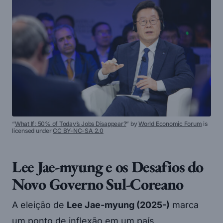
“
What If: 50% of Today’s Jobs Disappear?
” by
World Economic Forum
is
licensed under
CC BY-NC-SA 2.0
Lee Jae-myung e os Desafios do
Novo Governo Sul-Coreano
A eleição de
Lee Jae-myung (2025-)
marca
um ponto de inflexão em um país