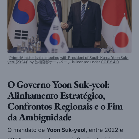
“
Prime Minister Ishiba meeting with President of South Korea Yoon Suk-
yeol (2024)
” by 首相官邸ホームページ is licensed under
CC BY 4.0
O Governo Yoon Suk-yeol:
Alinhamento Estratégico,
Confrontos Regionais e o Fim
da Ambiguidade
O mandato de
Yoon Suk-yeol
, entre 2022 e