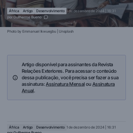
África
Artigo
Desenvolvimento
1 de dezembro de 2024 | 16:31
por
Guilherme Bueno
Photo by Emmanuel Ikwuegbu | Unsplash
Artigo disponível para assinantes da Revista
Relações Exteriores. Para acessar o conteúdo
dessa publicação, você precisa ser fazer a sua
assinatura:
Assinatura Mensal
ou
Assinatura
Anual
.
África
Artigo
Desenvolvimento
1 de dezembro de 2024 | 16:31
por
Guilherme Bueno