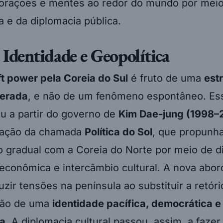
corações e mentes ao redor do mundo por meio 
a e da diplomacia pública.
 Identidade e Geopolítica
ft power pela Coreia do Sul
é fruto de uma
est
berada
, e não de um fenômeno espontâneo. Es
u a partir do governo de
Kim Dae-jung (1998–
tação da chamada
Política do Sol
, que propunha
o gradual com a Coreia do Norte por meio de d
econômica e intercâmbio cultural. A nova abo
zir tensões na península ao substituir a retóric
ção de uma
identidade pacífica, democrática e
da
. A diplomacia cultural passou, assim, a fazer