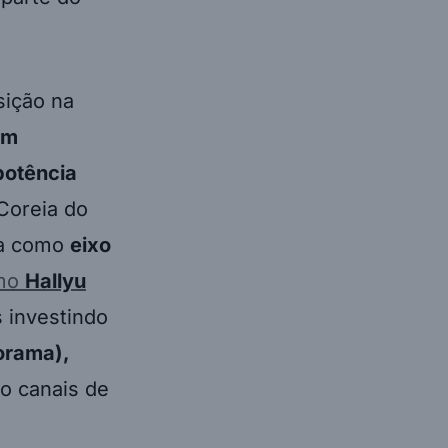
sição na
em
potência
Coreia do
ura como
eixo
omo
Hallyu
s investindo
orama),
 canais de