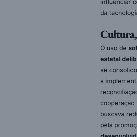
influenciar 
da tecnologi
Cultura,
O uso de
so
estatal deli
se consolido
a implemen
reconciliaçã
cooperação 
buscava redu
pela promo
desenvolvi