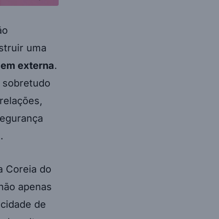
ão
struir uma
agem externa
.
 sobretudo
relações,
segurança
.
a Coreia do
 não apenas
acidade de