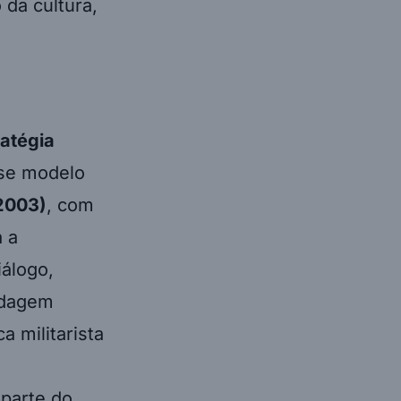
da cultura,
ratégia
se modelo
2003)
, com
 a
iálogo,
rdagem
a militarista
 parte do