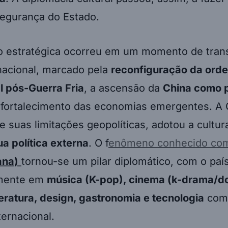
segurança do Estado.
ão estratégica ocorreu em um momento de tran
nacional, marcado pela
reconfiguração da ord
l pós-Guerra Fria
, a ascensão da
China como 
 fortalecimento das economias emergentes. A 
de suas limitações geopolíticas, adotou a cult
ua política externa
. O f
enômeno conhecido c
ana)
tornou-se um pilar diplomático, com o paí
amente em
música (K-pop), cinema (k-drama/d
iteratura, design, gastronomia e tecnologia
como
ternacional.