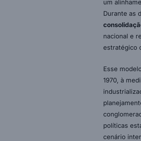
um alinhamen
Durante as 
consolidaçã
nacional e 
estratégico
Esse modelo,
1970, à medi
industriali
planejament
conglomera
políticas es
cenário inte