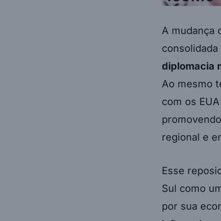
A mudança d
consolidada 
diplomacia m
Ao mesmo te
com os EUA 
promovendo-
regional e 
Esse reposi
Sul como u
por sua eco