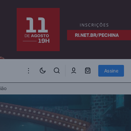
Assine
Assine
re Potências e
Por que Israel desafiou Trump - e
ião
arriscou uma grande guerra - ao atacar
o Irã agora? E o que vem a seguir?