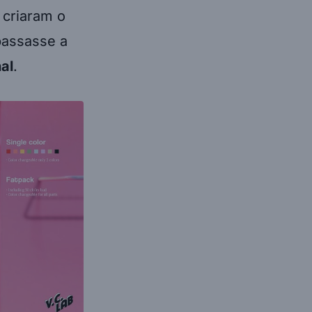
 criaram o
 passasse a
al
.