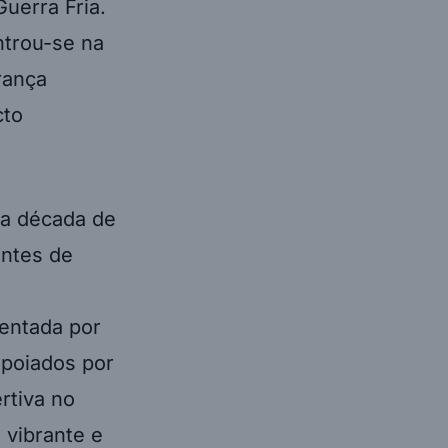
uerra Fria.
ntrou-se na
rança
cto
da década de
entes de
entada por
apoiados por
rtiva no
 vibrante e