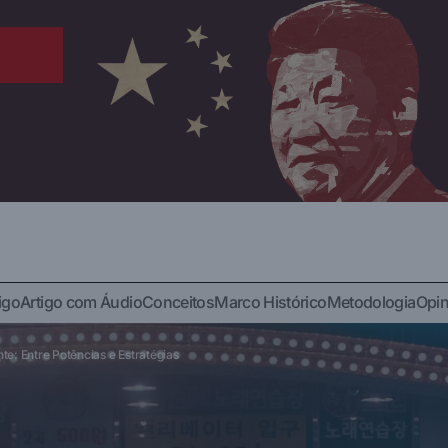
O Caminho Sul-Coreano para o Poder Inteligente: Ent
igo
Artigo com Áudio
Conceitos
Marco Histórico
Metodologia
Opin
Estratégias
e: Entre Potências e Estratégias