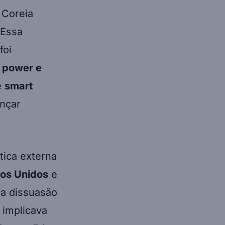
 Coreia
 Essa
foi
t power e
e
smart
nçar
tica externa
dos Unidos
e
 a dissuasão
 implicava