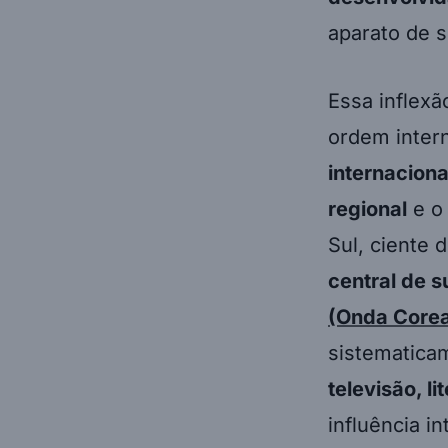
aparato de 
Essa inflex
ordem inter
internaciona
regional
e o
Sul, ciente 
central de s
(Onda Core
sistematic
televisão, l
influência in