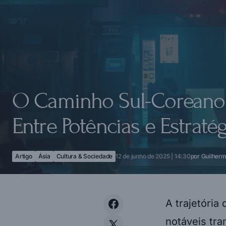
O Caminho Sul-Coreano p
Entre Potências e Estraté
Artigo
Ásia
Cultura & Sociedade
12 de junho de 2025 | 14:30
por
Guilher
A trajetória
notáveis tra