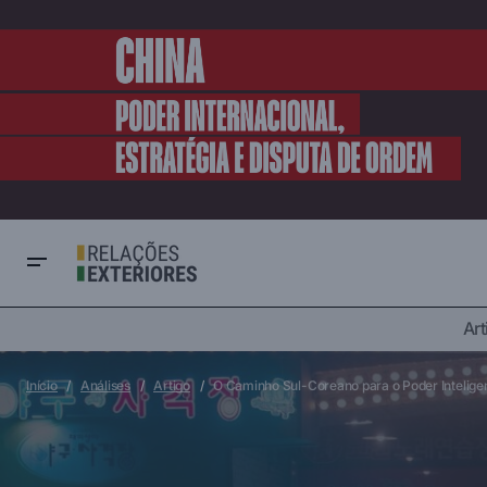
Art
Artigo
Ásia
BRICS: Brasil tem posição de liderança
em tempos de múltiplas crises globais
Cultura & Sociedade
Início
Análises
Artigo
O Caminho Sul-Coreano para o Poder Inteligent