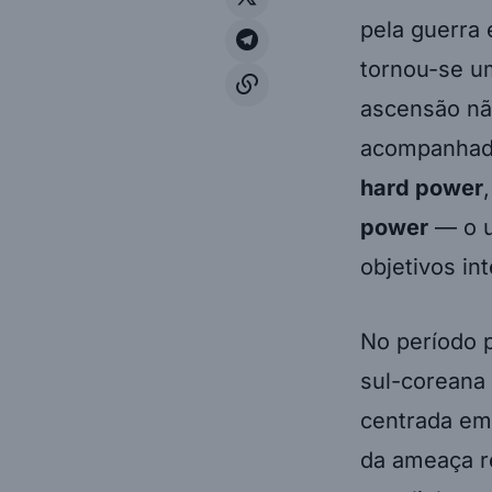
pela guerra 
tornou-se um
ascensão não
acompanhada
hard power
power
— o u
objetivos in
No período p
sul-coreana
centrada em 
da ameaça r