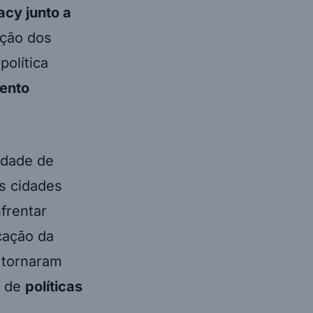
acy junto a
ção dos
política
ento
idade de
as cidades
frentar
cação da
 tornaram
o de
políticas