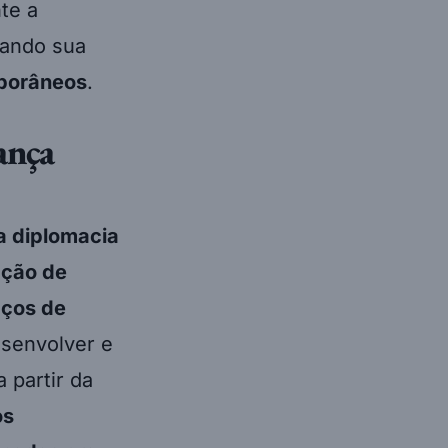
te a
cando sua
mporâneos
.
ança
a diplomacia
ação de
ços de
senvolver e
 partir da
os