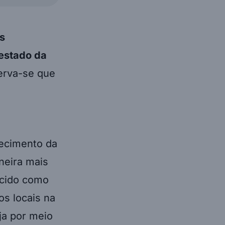
s
estado da
erva-se que
lecimento da
neira mais
ecido como
os locais na
ja por meio