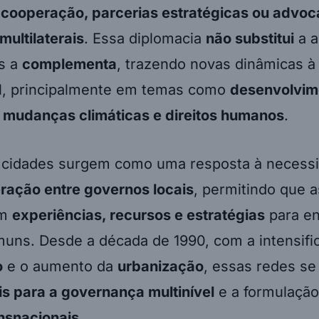
 cooperação, parcerias estratégicas ou advoc
ultilaterais
. Essa diplomacia
não substitui
a a
s a
complementa
, trazendo novas dinâmicas à 
al, principalmente em temas como
desenvolvim
, mudanças climáticas e direitos humanos
.
 cidades surgem como uma resposta à necess
ração entre governos locais
, permitindo que 
em
experiências, recursos e estratégias
para en
muns. Desde a década de 1990, com a intensifi
o
e o aumento da
urbanização
, essas redes se
s para a governança multinível
e a formulaçã
ansnacionais
.