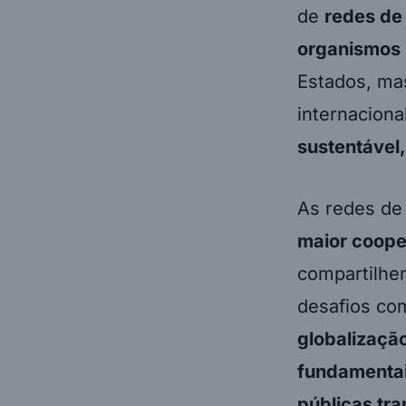
de
redes de
organismos m
Estados, ma
internacion
sustentável
As redes de
maior coope
compartilh
desafios co
globalizaçã
fundamentai
públicas tr