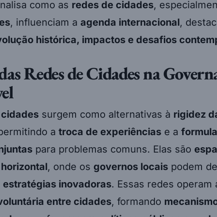
analisa como as
redes de cidades
, especialmen
es
, influenciam a
agenda internacional
, desta
evolução histórica, impactos e desafios conte
das Redes de Cidades na Govern
el
 cidades
surgem como alternativas à
rigidez d
 permitindo a
troca de experiências
e a
formul
njuntas
para problemas comuns. Elas são
espa
horizontal
, onde os
governos locais
podem de
r
estratégias inovadoras
. Essas redes operam a
voluntária entre cidades
, formando
mecanism