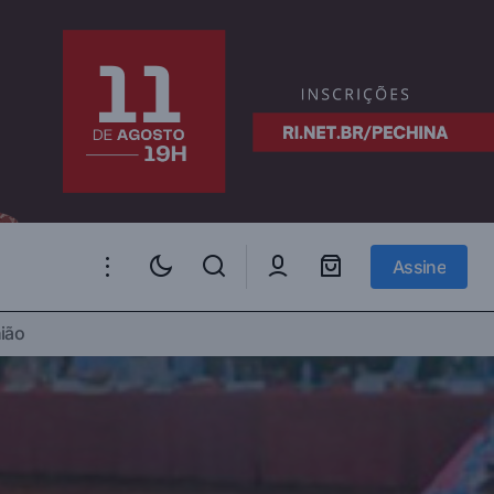
Assine
Assine
A Ucrânia não foi convidada para suas
ião
Sul Passa Pelas
próprias negociações de paz. A história
está cheia de exemplos como esse – e os
resultados são devastadores.