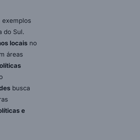
s exemplos
 do Sul.
os locais
no
em áreas
líticas
o
des
busca
ras
líticas e