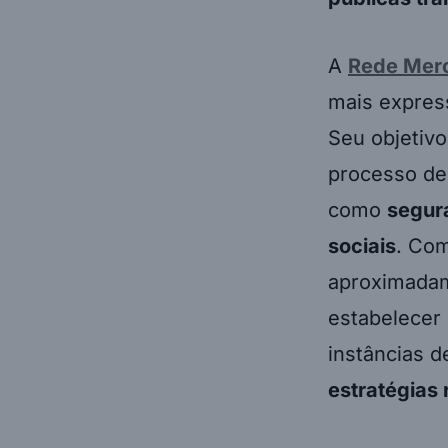
A
Rede Mer
mais expres
Seu objetivo
processo d
como
segura
sociais
. Co
aproximada
estabelece
instâncias d
estratégias 