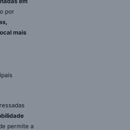
denadas em
o por
as,
ocal mais
ipais
eressadas
bilidade
ede permite a