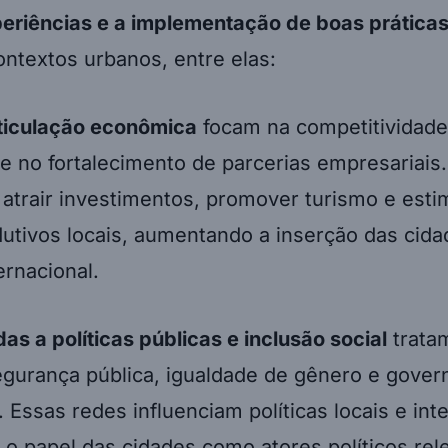
periências e a implementação de boas prática
ontextos urbanos, entre elas:
ticulação econômica
focam na competitividad
e no fortalecimento de parcerias empresariais
atrair investimentos, promover turismo e esti
utivos locais, aumentando a inserção das cid
rnacional.
as a políticas públicas e inclusão social
tratam
gurança pública, igualdade de gênero e gover
 Essas redes influenciam políticas locais e int
 o papel das cidades como atores políticos rel