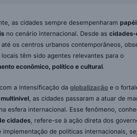
nte, as cidades sempre desempenharam
papéi
is
no cenário internacional. Desde as
cidades-
até os centros urbanos contemporâneos, obs
locais têm sido agentes relevantes para o
nto econômico, político e cultural
.
com a intensificação da
globalização
e o forta
multinível
, as cidades passaram a atuar de ma
 na esfera internacional. Esse fenômeno, conh
de cidades
, refere-se à ação direta dos govern
 implementação de políticas internacionais, se