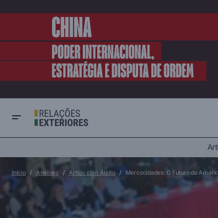
Art
A ligação telefônica de Trump com Putin
América do Sul
Arti
deixa a Ucrânia em choque e líderes
Integração Regional
europeus surpresos.
Início
Análises
Artigo com Áudio
Mercocidades: O Futuro da Améric