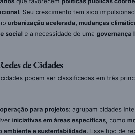
zados
que favorecem
políticas públicas coor
acional
. Seu crescimento tem sido impulsionad
omo
urbanização acelerada, mudanças climátic
e social
e a necessidade de uma
governança l
Redes de Cidades
cidades podem ser classificadas em três princ
operação para projetos
: agrupam cidades int
lver
iniciativas em áreas específicas
, como
mo
o ambiente e sustentabilidade
. Esse tipo de r