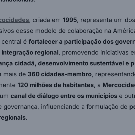
cocidades
, criada em
1995
, representa um do
sivos desse modelo de colaboração na América
 central é
fortalecer a participação dos govern
e
integração regional
, promovendo iniciativas 
nça cidadã, desenvolvimento sustentável e po
m mais de
360 cidades-membro
, representand
mente
120 milhões de habitantes
, a
Mercocida
r um
canal de diálogo entre os municípios
e out
e governança, influenciando a formulação de
po
regionais
.