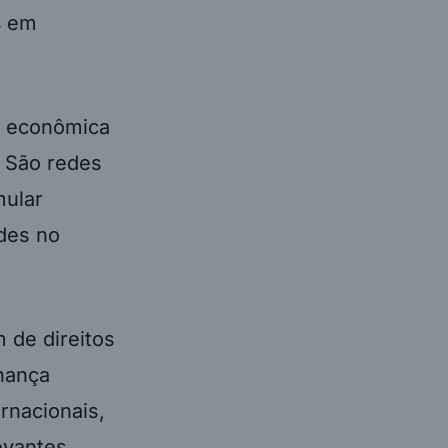
s
em
e econômica
. São redes
mular
ades no
 de direitos
nança
ernacionais,
evantes.