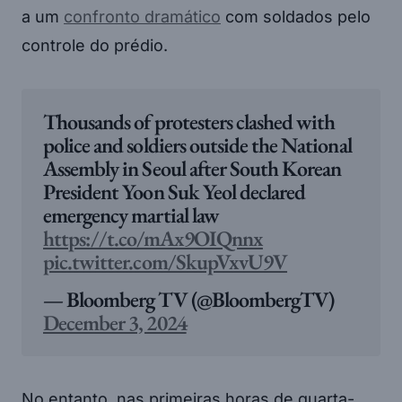
a um
confronto dramático
com soldados pelo
controle do prédio.
Thousands of protesters clashed with
police and soldiers outside the National
Assembly in Seoul after South Korean
President Yoon Suk Yeol declared
emergency martial law
https://t.co/mAx9OIQnnx
pic.twitter.com/SkupVxvU9V
— Bloomberg TV (@BloombergTV)
December 3, 2024
No entanto, nas primeiras horas de quarta-