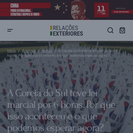
A Coreia do Sul teve lei marcial por 6 horas. Por que isso aconteceu
e o que podemos esperar agora?
Início
Análises
Artigo
A Coreia do Sul teve lei marcial por 6
horas. Por que isso aconteceu e o que podemos esperar agora?
A Coreia do Sul teve lei
marcial por 6 horas. Por que
isso aconteceu e o que
podemos esperar agora?